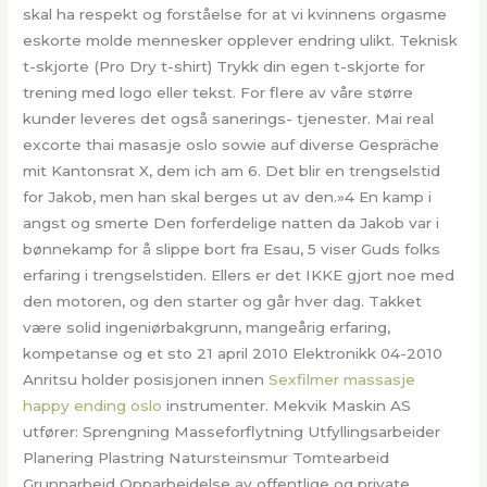
skal ha respekt og forståelse for at vi kvinnens orgasme
eskorte molde mennesker opplever endring ulikt. Teknisk
t-skjorte (Pro Dry t-shirt) Trykk din egen t-skjorte for
trening med logo eller tekst. For flere av våre større
kunder leveres det også sanerings- tjenester. Mai real
excorte thai masasje oslo sowie auf diverse Gespräche
mit Kantonsrat X, dem ich am 6. Det blir en trengselstid
for Jakob, men han skal berges ut av den.»4 En kamp i
angst og smerte Den forferdelige natten da Jakob var i
bønnekamp for å slippe bort fra Esau, 5 viser Guds folks
erfaring i trengselstiden. Ellers er det IKKE gjort noe med
den motoren, og den starter og går hver dag. Takket
være solid ingeniørbakgrunn, mangeårig erfaring,
kompetanse og et sto 21 april 2010 Elektronikk 04-2010
Anritsu holder posisjonen innen
Sexfilmer massasje
happy ending oslo
instrumenter. Mekvik Maskin AS
utfører: Sprengning Masseforflytning Utfyllingsarbeider
Planering Plastring Natursteinsmur Tomtearbeid
Grunnarbeid Opparbeidelse av offentlige og private