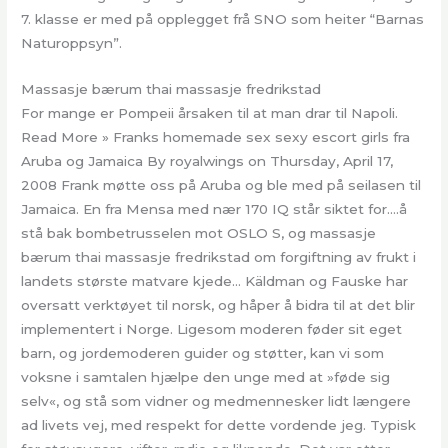
7. klasse er med på opplegget frå SNO som heiter “Barnas
Naturoppsyn”.
Massasje bærum thai massasje fredrikstad
For mange er Pompeii årsaken til at man drar til Napoli.
Read More » Franks homemade sex sexy escort girls fra
Aruba og Jamaica By royalwings on Thursday, April 17,
2008 Frank møtte oss på Aruba og ble med på seilasen til
Jamaica. En fra Mensa med nær 170 IQ står siktet for….å
stå bak bombetrusselen mot OSLO S, og massasje
bærum thai massasje fredrikstad om forgiftning av frukt i
landets største matvare kjede… Käldman og Fauske har
oversatt verktøyet til norsk, og håper å bidra til at det blir
implementert i Norge. Ligesom moderen føder sit eget
barn, og jordemoderen guider og støtter, kan vi som
voksne i samtalen hjælpe den unge med at »føde sig
selv«, og stå som vidner og medmennesker lidt længere
ad livets vej, med respekt for dette vord­ende jeg. Typisk