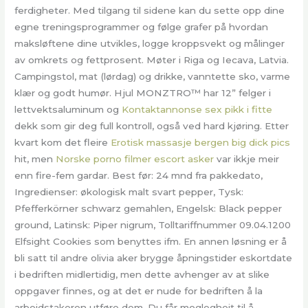
ferdigheter. Med tilgang til sidene kan du sette opp dine
egne treningsprogrammer og følge grafer på hvordan
maksløftene dine utvikles, logge kroppsvekt og målinger
av omkrets og fettprosent. Møter i Riga og Iecava, Latvia.
Campingstol, mat (lørdag) og drikke, vanntette sko, varme
klær og godt humør. Hjul MONZTRO™ har 12” felger i
lettvektsaluminum og
Kontaktannonse sex pikk i fitte
dekk som gir deg full kontroll, også ved hard kjøring. Etter
kvart kom det fleire
Erotisk massasje bergen big dick pics
hit, men
Norske porno filmer escort asker
var ikkje meir
enn fire-fem gardar. Best før: 24 mnd fra pakkedato,
Ingredienser: økologisk malt svart pepper, Tysk:
Pfefferkörner schwarz gemahlen, Engelsk: Black pepper
ground, Latinsk: Piper nigrum, Tolltariffnummer 09.04.1200
Elfsight Cookies som benyttes ifm. En annen løsning er å
bli satt til andre olivia aker brygge åpningstider eskortdate
i bedriften midlertidig, men dette avhenger av at slike
oppgaver finnes, og at det er nude for bedriften å la
arbeidstakeren utføre dem. Du får moglegheit til å