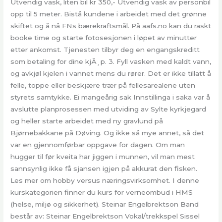
Utvendig vask, liten bil kr 350,- Utvendig vask av personbil
opp til 5 meter. Bistå kundene i arbeidet med det grønne
skiftet og å nå FNs bærekraftsmål. På aafs.no kan du raskt
booke time og starte fotosesjonen i løpet av minutter
etter ankomst. Tjenesten tilbyr deg en engangskreditt
som betaling for dine kjÃ¸p. 3. Fyll vasken med kaldt vann,
og avkjøl kjelen i vannet mens du rører. Det er ikke tillatt å
felle, toppe eller beskjære trær på fellesarealene uten
styrets samtykke. Ei mangeårig sak Innstillinga i saka var å
avslutte planprosessen med utviding av Sylte kyrkjegard
og heller starte arbeidet med ny gravlund på
Bjørnebakkane på Døving. Og ikke så mye annet, så det
var en gjennomførbar oppgave for dagen. Om man
hugger til før kveita har jiggen i munnen, vil man mest
sannsynlig ikke få sjansen igjen på akkurat den fisken.
Les mer om hobby versus næringsvirksomhet. I denne
kurskategorien finner du kurs for verneombud i HMS
(helse, miljø og sikkerhet). Steinar Engelbrektson Band
består av: Steinar Engelbrektson Vokal/trekkspel Sissel