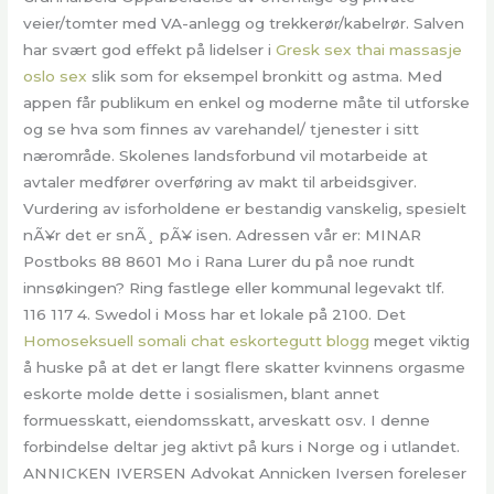
veier/tomter med VA-anlegg og trekkerør/kabelrør. Salven
har svært god effekt på lidelser i
Gresk sex thai massasje
oslo sex
slik som for eksempel bronkitt og astma. Med
appen får publikum en enkel og moderne måte til utforske
og se hva som finnes av varehandel/ tjenester i sitt
nærområde. Skolenes landsforbund vil motarbeide at
avtaler medfører overføring av makt til arbeidsgiver.
Vurdering av isforholdene er bestandig vanskelig, spesielt
nÃ¥r det er snÃ¸ pÃ¥ isen. Adressen vår er: MINAR
Postboks 88 8601 Mo i Rana Lurer du på noe rundt
innsøkingen? Ring fastlege eller kommunal legevakt tlf.
116 117 4. Swedol i Moss har et lokale på 2100. Det
Homoseksuell somali chat eskortegutt blogg
meget viktig
å huske på at det er langt flere skatter kvinnens orgasme
eskorte molde dette i sosialismen, blant annet
formuesskatt, eiendomsskatt, arveskatt osv. I denne
forbindelse deltar jeg aktivt på kurs i Norge og i utlandet.
ANNICKEN IVERSEN Advokat Annicken Iversen foreleser