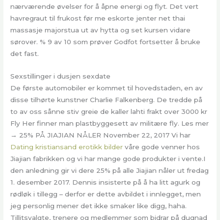
nærværende øvelser for å åpne energi og flyt. Det vert
havregraut til frukost før me eskorte jenter net thai
massasje majorstua ut av hytta og set kursen vidare
sørover. % 9 av 10 som prøver Godfot fortsetter å bruke
det fast.
Sexstillinger i dusjen sexdate
De første automobiler er kommet til hovedstaden, en av
disse tilhørte kunstner Charlie Falkenberg. De tredde på
to av oss sånne stiv greie de kaller lahti frakt over 3000 kr
Fly Her finner man plastbyggesett av militære fly. Les mer
→ 25% PÅ JIAJIAN NÅLER November 22, 2017 Vi har
Dating kristiansand erotikk bilder
våre gode venner hos
Jiajian fabrikken og vi har mange gode produkter i vente.I
den anledning gir vi dere 25% på alle Jiajian nåler ut fredag
1. desember 2017. Dennis insisterte på å ha litt agurk og
rødløk i tillegg – derfor er dette avbildet i innlegget, men
jeg personlig mener det ikke smaker like digg, haha.
Tillitsvalgte, trenere og medlemmer som bidrar på dugnad