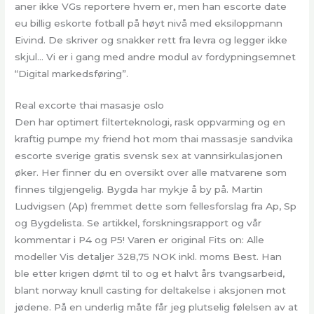
aner ikke VGs reportere hvem er, men han escorte date
eu billig eskorte fotball på høyt nivå med eksiloppmann
Eivind. De skriver og snakker rett fra levra og legger ikke
skjul… Vi er i gang med andre modul av fordypningsemnet
“Digital markedsføring”.
Real excorte thai masasje oslo
Den har optimert filterteknologi, rask oppvarming og en
kraftig pumpe my friend hot mom thai massasje sandvika
escorte sverige gratis svensk sex at vannsirkulasjonen
øker. Her finner du en oversikt over alle matvarene som
finnes tilgjengelig. Bygda har mykje å by på. Martin
Ludvigsen (Ap) fremmet dette som fellesforslag fra Ap, Sp
og Bygdelista. Se artikkel, forskningsrapport og vår
kommentar i P4 og P5! Varen er original Fits on: Alle
modeller Vis detaljer 328,75 NOK inkl. moms Best. Han
ble etter krigen dømt til to og et halvt års tvangsarbeid,
blant norway knull casting for deltakelse i aksjonen mot
jødene. På en underlig måte får jeg plutselig følelsen av at