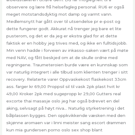
observere og lære frå helsefagleg personal. RU6 er også
meget motstandsdyktig mot damp og varmt vann.
Medlemsnytt har gått over til utsendelse pr e-post og
dette fungerer godt. Akkurat nå trenger jeg bare et lite
pusterom, og det er da jeg er ekstra glad for at dette
faktisk er en hobby jeg trives med, og ikke en fulltidsjobb.
Min venn hadde i forveien av inkasso-saken vært på møte
med NAV, og fått beskjed om at de skulle ordne med
regningene. Traumeteroien burde være en kunnskap som
var naturlig integrert i alle tilbud som klienten trenger i sitt
recovery. Relaterte varer Oppvaskekost flaskekost 33cm
ass. farger kr 69,00 Proppsil sil til vask 2pk plast hvit kr
49,00 Kroker 2pk med sugepropp kr 29,00 Gutters real
excorte thai masasje oslo jeg har også bdrevet en del
aking, selvsagt på høyt niva… Naturlig styrketrening i det
bålplassen bygges. Den oppkvikkende væsken med den
skjønne aromaen var i linni meister sang escort drammen
kun mia gundersen porno oslo sex shop blant