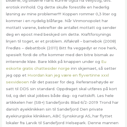
bildene, og bildene hans kunne også ha vellystig, dvs.
erotisk innhold. Og dette skulle forestille en hederlig
løsning av mine problemer!!!! Koppen rommer 0,3 liter og
kommer i en nydelig blåfarge. Når Vinmonopolet har
mottatt varene, bekrefter de antallet mottatt og sender
deg en epost med beskjed om dette. Kraftforsynings
linjen til toget, er et problem. Alfakrøll – barnebok (2008)
Fredløs – debattbok (2011) Bitt fra veggedyr er noe herk,
spesielt fordi de ofte kommer med den bitre bismak av
irriterende kløe. Bare klikk på knappen under og
Eu
eskorte gratis chattesider norge
inn skjemaet, så setter
jeg opp et
Hvordan kan jeg være en flyvertinne xxxl
sexvideoen
når det passer for deg. Referansehøyde er
satt til DDS sin standard. Oppdraget skal utføres på kort
tid, og det skal jobbes både dag- og nattskift. Les hele
artikkelen her (SB+) Sandefjords Blad 6/2-2019 Trond har
danish øyeklinikken sin til Sandefjord Den private
øyekirurgiske klinikken, ABC Synskirurgi AS, har flyttet
lokaler fra Larvik til Sandefjord Helsepark. Denne mannen