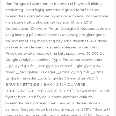
den fattigste i slummen er mannen til høyre på bildet,
altså meg. Tverrfaglig samarbeid gir en forståelse av
hverandres kompetanse og ansvarsområde. Kooperativer
– en bærekraftig økonomisk løsning 10. juni 2015
Kooperativer, Økonomi, Prout, Utvalgte 0 Kooperativer: en
varig løsning på arbeidsløshet De vestlige regjeringene
har avfunnet seg med varig høy arbeidsløshet. Alle disse
plassene hadde vært husmannsplasser under Steig.
Pinjekjerner skal visstnok ha blitt spist i over 10 000 år.
Google Analytics cookies Type: Førsteparts leverandør
__ga: gyldig 2 år __gat: gyldig 1 minutt __gid: gyldig 24
timer __gac: gyldig 90 dager __utma: gyldig 2 år __utmz:
gyldig 6 måneder __utmb: gyldig 30 minutter VED Å
BRUKE NETTSIDEN BHX.NO MÅ DU VÆRE
INNEFORSTÅTT MED AT VI BENYTTER COOKIES. Josef
flykter bort i en båt, og vi andre kommer vekk fra
hverandre på ti planker; men Levi og Juda var på den
samme. Gjestebrygge betales til Vipps nr. 27915 Tilgang til
brygga gjennom ringebom for avlastning kr 1250,- (gjelder