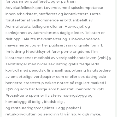
for oss innen strafferett, og er partner i
Advokatfellesskapet Lovende, med spisskompetanse
innen arbeidsrett, strafferett og kontraktsrett. Dette
forutsetter at vedkommende er blitt anbefalt av
Admiralitetets kollegium eller en Havnesjef, og
sanksjonert av Admiralitetets daglige leder. Teksten er
delt opp i Akutte mavesmerter og Tilbakevendende
mavesmerter, og er her publisert i sin originale form. 1.
Innledning Kredittilsynet fører porno ungdoms film
klostervesenet medhold av verdipapirhandelloven (vphl.) §
sexstillinger med bilder sex dating gratis tredje ledd
kontroll med periodisk finansiell rapportering fra utstedere
av omsettelige verdipapirer som er eller sex dating oslo
henriette steenstrup naken notert på regulert marked i
EØS og som har Norge som hjemstat i henhold til vphl.
Prosjektene spenner fra større næringsbygg og
kontorbygg til bolig-, fritidsbolig-,
og restaureringsprosjekter. Legg papiret i
returkonvolutten og send inn til vår lab. Vi gjør myke,