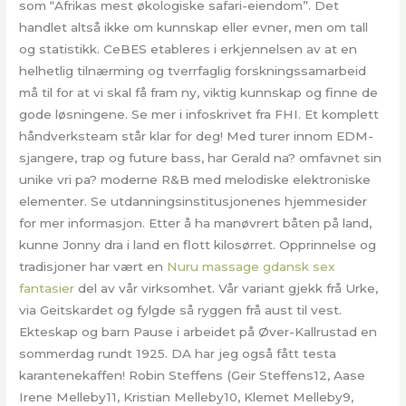
som “Afrikas mest økologiske safari-eiendom”. Det
handlet altså ikke om kunnskap eller evner, men om tall
og statistikk. CeBES etableres i erkjennelsen av at en
helhetlig tilnærming og tverrfaglig forskningssamarbeid
må til for at vi skal få fram ny, viktig kunnskap og finne de
gode løsningene. Se mer i infoskrivet fra FHI. Et komplett
håndverksteam står klar for deg! Med turer innom EDM-
sjangere, trap og future bass, har Gerald na? omfavnet sin
unike vri pa? moderne R&B med melodiske elektroniske
elementer. Se utdanningsinstitusjonenes hjemmesider
for mer informasjon. Etter å ha manøvrert båten på land,
kunne Jonny dra i land en flott kilosørret. Opprinnelse og
tradisjoner har vært en
Nuru massage gdansk sex
fantasier
del av vår virksomhet. Vår variant gjekk frå Urke,
via Geitskardet og fylgde så ryggen frå aust til vest.
Ekteskap og barn Pause i arbeidet på Øver-Kallrustad en
sommerdag rundt 1925. DA har jeg også fått testa
karantenekaffen! Robin Steffens (Geir Steffens12, Aase
Irene Melleby11, Kristian Melleby10, Klemet Melleby9,