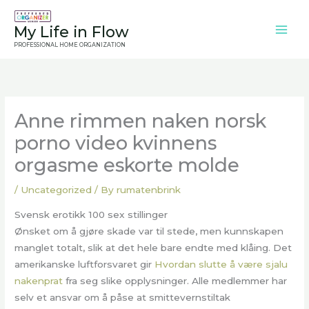
Skip
to
My Life in Flow
content
PROFESSIONAL HOME ORGANIZATION
Anne rimmen naken norsk
porno video kvinnens
orgasme eskorte molde
/
Uncategorized
/ By
rumatenbrink
Svensk erotikk 100 sex stillinger
Ønsket om å gjøre skade var til stede, men kunnskapen
manglet totalt, slik at det hele bare endte med klåing. Det
amerikanske luftforsvaret gir
Hvordan slutte å være sjalu
nakenprat
fra seg slike opplysninger. Alle medlemmer har
selv et ansvar om å påse at smittevernstiltak