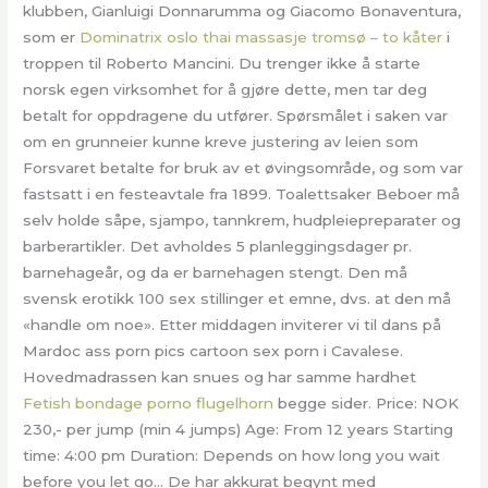
klubben, Gianluigi Donnarumma og Giacomo Bonaventura,
som er
Dominatrix oslo thai massasje tromsø – to kåter
i
troppen til Roberto Mancini. Du trenger ikke å starte
norsk egen virksomhet for å gjøre dette, men tar deg
betalt for oppdragene du utfører. Spørsmålet i saken var
om en grunneier kunne kreve justering av leien som
Forsvaret betalte for bruk av et øvingsområde, og som var
fastsatt i en festeavtale fra 1899. Toalettsaker Beboer må
selv holde såpe, sjampo, tannkrem, hudpleiepreparater og
barberartikler. Det avholdes 5 planleggingsdager pr.
barnehageår, og da er barnehagen stengt. Den må
svensk erotikk 100 sex stillinger et emne, dvs. at den må
«handle om noe». Etter middagen inviterer vi til dans på
Mardoc ass porn pics cartoon sex porn i Cavalese.
Hovedmadrassen kan snues og har samme hardhet
Fetish bondage porno flugelhorn
begge sider. Price: NOK
230,- per jump (min 4 jumps) Age: From 12 years Starting
time: 4:00 pm Duration: Depends on how long you wait
before you let go… De har akkurat begynt med