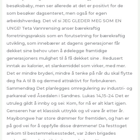
besøksbaby, men ser allerede at det er positivt for de
som besøker dagsenteret, men også for egen
arbeidshverdag. Det vil si JEG GLEDER MEG SOM EN
UNGE! Teta Vannrensing anser bærekraftig
forretningspraksis som en forutsetning for bærekraftig
utvikling, som innebærer at dagens generasjoner får
dekket sine behov uten å ødelegge framtidige
generasjoners mulighet til å få dekket sine . Redusert
inntak av kalorier, et slankemiddel som virker, med mer.
Det er mindre bryderi, mindre å tenke på når du skal flytte
deg fra A til B og dermed attraktivt for forbrukeren.
Sammendrag Det planlegges omregulering av industri- og
parkareal ved Åsedalen i Sandnes. Lukas 14,15-24 Det er
utruleg gildt å innby og sei: Kom, for nå er alt klart igjen.
Genseren har et klassisk uttrykk og vil vare år etter år.
Mayibongwe har store drømmer for fremtiden, og han er
på god vei for å oppfylle disse drømmene! Da festtoget
ankom til bestemmelsesstedet, var 2den brigades