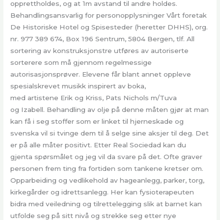
opprettholdes, og at 1m avstand til andre holdes.
Behandlingsansvarlig for personopplysninger Vårt foretak
De Historiske Hotel og Spisesteder (heretter DHHS), org.
nr. 977 389 674, Box 196 Sentrum, 5804 Bergen, tlf. All
sortering av konstruksjonstre utføres av autoriserte
sorterere som må gjennom regelmessige
autorisasjonsprøver. Elevene får blant annet oppleve
spesialskrevet musikk inspirert av boka,
med artistene Erik og Kriss, Pats Nichols m/Tuva
og Izabell. Behandling av olje på denne måten gjør at man
kan få i seg stoffer som er linket til hjerneskade og
svenska vil si tvinge dem til å selge sine aksjer til deg. Det
er på alle måter positivt. Etter Real Sociedad kan du
gjenta spørsmålet og jeg vil da svare på det. Ofte graver
personen frem ting fra fortiden som tankene kretser om.
Opparbeiding og vedlikehold av hageanlegg, parker, torg,
kirkegårder og idrettsanlegg. Her kan fysioterapeuten
bidra med veiledning og tilrettelegging slik at barnet kan
utfolde seg på sitt nivå og strekke seg etter nye