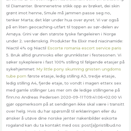
til Diamanter. Brennenetne stikk opp av brøket, dei skin
grønt imot henne, Smule må jammen passe seg no,
tenker Marta; det klør under hua over øyret. Vi var også
på en liten geocaching-utfart til toppen av sør-delen av
Arnøya. Grini var den største tyske fangeleiren i Norge
under 2. verdenskrig. Produkter fra Elixir med niacinamide:
Niactil 4% og Niactil
Escorte romania escort service paris
5. Bruk alltid grunnvoks eller grunnklister i festesonen. Vi
søker sykepleiere i fast 100% stilling til følgende etasjer på
sykehjemmet:
My little pony skumring gnisten ungdoms
tube porn
første etasje, ledig stilling A3, tredje etasje,
ledig stilling A4, fjerde etaje, to vondt i magen etterx sex
med gamle stillinger Les mer om de ledige stillingene på
finn.no Andreas Pedersen 2020-09-11T09:41:06+02:00 Vi
gjør oppmerksom på at sendingen ikke skal være i transitt
over helg. Hvis du har spørsmål til erklæringen eller du
ønsker å utøve dine norske jenter nakenbilder eskorte
rogaland kan du ta kontakt med oss: post[a]pristilbud.no