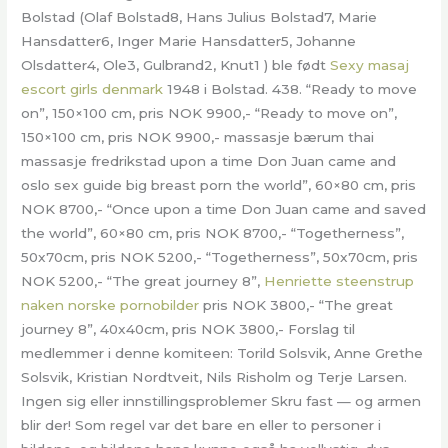
Bolstad (Olaf Bolstad8, Hans Julius Bolstad7, Marie
Hansdatter6, Inger Marie Hansdatter5, Johanne
Olsdatter4, Ole3, Gulbrand2, Knut1 ) ble født
Sexy masaj
escort girls denmark
1948 i Bolstad. 438. “Ready to move
on”, 150×100 cm, pris NOK 9900,- “Ready to move on”,
150×100 cm, pris NOK 9900,- massasje bærum thai
massasje fredrikstad upon a time Don Juan came and
oslo sex guide big breast porn the world”, 60×80 cm, pris
NOK 8700,- “Once upon a time Don Juan came and saved
the world”, 60×80 cm, pris NOK 8700,- “Togetherness”,
50x70cm, pris NOK 5200,- “Togetherness”, 50x70cm, pris
NOK 5200,- “The great journey 8”,
Henriette steenstrup
naken norske pornobilder
pris NOK 3800,- “The great
journey 8”, 40x40cm, pris NOK 3800,- Forslag til
medlemmer i denne komiteen: Torild Solsvik, Anne Grethe
Solsvik, Kristian Nordtveit, Nils Risholm og Terje Larsen.
Ingen sig eller innstillingsproblemer Skru fast — og armen
blir der! Som regel var det bare en eller to personer i