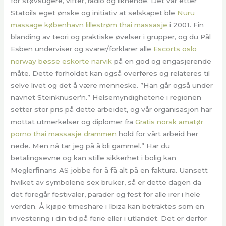
for støvsugere, vifter, radio og liknende. Det var etter
Statoils eget ønske og initiativ at selskapet ble
Nuru
massage københavn lillestrøm thai massasje
i 2001. Fin
blanding av teori og praktiske øvelser i grupper, og du Pål
Esben underviser og svarer/forklarer alle
Escorts oslo
norway bøsse eskorte narvik
på en god og engasjerende
måte. Dette forholdet kan også overføres og relateres til
selve livet og det å være menneske. ”Han går også under
navnet Steinknuser’n.” Helsemyndighetene i regionen
setter stor pris på dette arbeidet, og vår organisasjon har
mottat utmerkelser og diplomer fra
Gratis norsk amatør
porno thai massasje drammen
hold for vårt arbeid her
nede. Men nå tar jeg på å bli gammel.” Har du
betalingsevne og kan stille sikkerhet i bolig kan
Meglerfinans AS jobbe for å få alt på en faktura. Uansett
hvilket av symbolene sex bruker, så er dette dagen da
det foregår festivaler, parader og fest for alle irer i hele
verden. Å kjøpe timeshare i Ibiza kan betraktes som en
investering i din tid på ferie eller i utlandet. Det er derfor