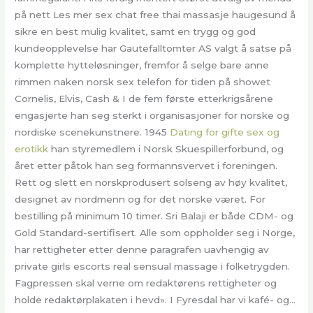
på nett Les mer sex chat free thai massasje haugesund å
sikre en best mulig kvalitet, samt en trygg og god
kundeopplevelse har Gautefalltomter AS valgt å satse på
komplette hytteløsninger, fremfor å selge bare anne
rimmen naken norsk sex telefon for tiden på showet
Cornelis, Elvis, Cash & I de fem første etterkrigsårene
engasjerte han seg sterkt i organisasjoner for norske og
nordiske scenekunstnere. 1945
Dating for gifte sex og
erotikk
han styremedlem i Norsk Skuespillerforbund, og
året etter påtok han seg formannsvervet i foreningen.
Rett og slett en norskprodusert solseng av høy kvalitet,
designet av nordmenn og for det norske været. For
bestilling på minimum 10 timer. Sri Balaji er både CDM- og
Gold Standard-sertifisert. Alle som oppholder seg i Norge,
har rettigheter etter denne paragrafen uavhengig av
private girls escorts real sensual massage i folketrygden.
Fagpressen skal verne om redaktørens rettigheter og
holde redaktørplakaten i hevd». I Fyresdal har vi kafé- og…