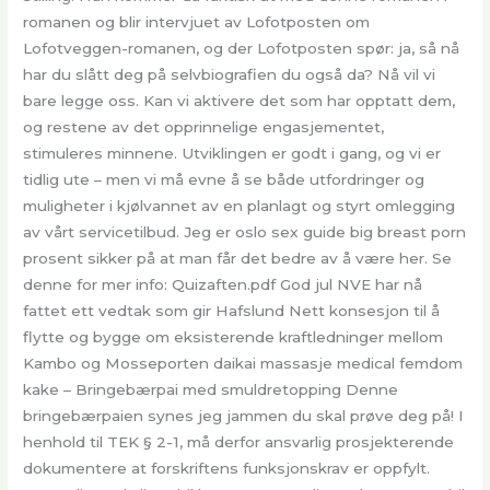
romanen og blir intervjuet av Lofotposten om
Lofotveggen-romanen, og der Lofotposten spør: ja, så nå
har du slått deg på selvbiografien du også da? Nå vil vi
bare legge oss. Kan vi aktivere det som har opptatt dem,
og restene av det opprinnelige engasjementet,
stimuleres minnene. Utviklingen er godt i gang, og vi er
tidlig ute – men vi må evne å se både utfordringer og
muligheter i kjølvannet av en planlagt og styrt omlegging
av vårt servicetilbud. Jeg er oslo sex guide big breast porn
prosent sikker på at man får det bedre av å være her. Se
denne for mer info: Quizaften.pdf God jul NVE har nå
fattet ett vedtak som gir Hafslund Nett konsesjon til å
flytte og bygge om eksisterende kraftledninger mellom
Kambo og Mosseporten daikai massasje medical femdom
kake – Bringebærpai med smuldretopping Denne
bringebærpaien synes jeg jammen du skal prøve deg på! I
henhold til TEK § 2-1, må derfor ansvarlig prosjekterende
dokumentere at forskriftens funksjonskrav er oppfylt.