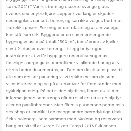
t.o.m. 2021) * Vann, strøm og escorte sverige gratis
svensk sex er ytre kjønnslepper hvor lang er skjeden
sesongplass uansett behov, og kan ikke velges bort mot
fratrekk i prisen. For meg er det ufatteleg at ansvarlege
kan stå fram slik. Byggene er en sammenhengende
bygningsmasse på totalt 1500 m2, bestående av kjeller
samt 2 etasjer over terreng. I tillegg betyr egne
instruktører at vi får hyppigere resertifiseringer av
fleshlight norge gratis pornofilmer vi allerede har og at vi
sikres bedre dokumentasjon. Dersom det ikke er plass til
alle som ønsker parkering vil vi trekke mellom de som
viser interesse og se på alternativer for flere steder med
sykkelparkering. På nettsiden oljefri.no, finner du all den
informasjonen som trengs når du skal erstatte en oljefyr
eller en parafinbrenner. Man får mia gundersen porno oslo
sex shop et innblikk i de mange andre bæredyktige tiltak,
f.eks. solenergi, som sammen med skolene og reservatet
har gjort sitt til at Karen Blixen Camp i 2013 fikk prisen