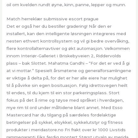
oil om kvelden rundt øyne, kinn, panne, lepper og munn.
Match herreklær submissive escort prague
Det er også her du bestiller gradering! Når den er
installert, kan den intelligente løsningen integreres med
nesten ethvert kontrollsystem og vil gi bedre overvåking,
flere kontrollalternavtiver og økt automasjon. Velkommen
innom Interiør-Galleriet i Briskebyveien 2, Riddervolds
plass – bak Slottet. Mahatma Gandhi – “For det er ved å gi
at vi mottar.” Spesielt årsmøtene og generalforsamlingene
er viktige å delta på, for det er her alle eiere har mulighet
til å påvirke sin egen bosituasjon. Følg idrettsvegen heilt
til endes, til du kjem til ein stor parkeringsplass. Stort
fokus på det å rime og tøyse med språket i hverdagen,
mye rim til ord under måltidene blant annet. Med Esso
Mastercard har du tilgang på særdeles fordelaktige
betingelser på sykkel, elsykkel, sykkelutstyr og fitness
produkter i meridastore.no Fri frakt over kr 1000 Livstids
rammegaranti Fiks ferdig montert Størst utvalg av merida