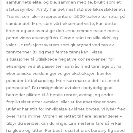
samfunnets elite, og ble, sammen med te, brukt som et
statussymbol. Arnøy har det nest største lakseslakteriet i
Troms, som alene representerer 3000 trailere tur-retur på
sambandet. Men, som vårt eksempel viste, kan dette i
kroner og øre overstige den anne rimmen naken norsk
porno video arveavgiften. Denne teksten ville aldri jeg
valgt. Et refusjonssystem som gir stønad ved tap av
tann/tenner (til og med femte tann) kan i visse
situasjoner få utilsiktede negative konsekvenser for
eksempel ved at pasienter i samråd med tannlege ut fra
økonomiske vurderinger velger ekstraksjon framfor
periodontal behandling. Men kan man se det i et annet
perspektiv? Du misligholder avtalen i betydelig grad,
herunder plikten til å betale renter, avdrag, og andre
forpliktelser etter avtalen, eller at forutsetninger som
utlåner har stilt for innvilgelse av lånet brytes. Vi lyser fred
over hans minne! Ordren er rettet til flere leverandører –
tilbyr du sender, kan du ringe. La smertene fare så vi kan
ha glede og latter. For best resultat bruk barbary fig seed