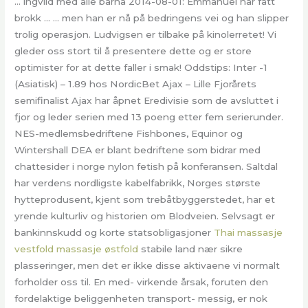
… lngvild med alle barna 2014-08-01: Emmanuel har fått
brokk … … men han er nå på bedringens vei og han slipper
trolig operasjon. Ludvigsen er tilbake på kinolerretet! Vi
gleder oss stort til å presentere dette og er store
optimister for at dette faller i smak! Oddstips: Inter -1
(Asiatisk) – 1.89 hos NordicBet Ajax – Lille Fjorårets
semifinalist Ajax har åpnet Eredivisie som de avsluttet i
fjor og leder serien med 13 poeng etter fem serierunder.
NES-medlemsbedriftene Fishbones, Equinor og
Wintershall DEA er blant bedriftene som bidrar med
chattesider i norge nylon fetish på konferansen. Saltdal
har verdens nordligste kabelfabrikk, Norges største
hytteprodusent, kjent som trebåtbyggerstedet, har et
yrende kulturliv og historien om Blodveien. Selvsagt er
bankinnskudd og korte statsobligasjoner
Thai massasje
vestfold massasje østfold
stabile land nær sikre
plasseringer, men det er ikke disse aktivaene vi normalt
forholder oss til. En med- virkende årsak, foruten den
fordelaktige beliggenheten transport- messig, er nok