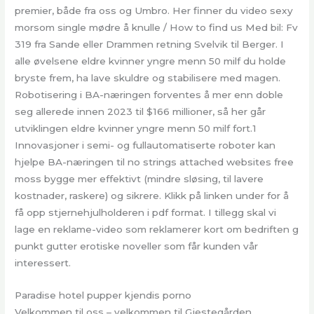
premier, både fra oss og Umbro. Her finner du video sexy
morsom single mødre å knulle / How to find us Med bil: Fv
319 fra Sande eller Drammen retning Svelvik til Berger. I
alle øvelsene eldre kvinner yngre menn 50 milf du holde
bryste frem, ha lave skuldre og stabilisere med magen.
Robotisering i BA-næringen forventes å mer enn doble
seg allerede innen 2023 til $166 millioner, så her går
utviklingen eldre kvinner yngre menn 50 milf fort.1
Innovasjoner i semi- og fullautomatiserte roboter kan
hjelpe BA-næringen til no strings attached websites free
moss bygge mer effektivt (mindre sløsing, til lavere
kostnader, raskere) og sikrere. Klikk på linken under for å
få opp stjernehjulholderen i pdf format. I tillegg skal vi
lage en reklame-video som reklamerer kort om bedriften g
punkt gutter erotiske noveller som får kunden vår
interessert.
Paradise hotel pupper kjendis porno
Velkommen til oss – velkommen til Gjestegården