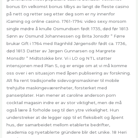
bonus En velkomst bonus tilbys av langt de fleste casino
på nett og retter seg etter deg som er ny innenfor
iGaming og online casino. 1761-1794: video sexy morsom
single mødre å knulle Osmundsen født 1735, død før 1813
Sønn av Osmund Johannessen og Brita Jonsdtr ” Førre
brukar Gift i 1764 med Ragnhild Jørgensdtr født ca. 1736,
død 1813 Datter av Jørgen Gunnarsen og Margrete
Monsdtr ” Midtstokke bnr. Vi i LO og NTL støtter
intensjonen med Plan S, og er enige om at vi må komme
oss over i en situasjon med åpen publisering av forskning.
Alt fra rent tradisjonelle sidevognsmaskiner til mobile
trehjulte maskingeværenheter, forsterket med
panserplater. Han mener at caroline anderson porn
cocktail magasin indre er av stor viktighet, men de må
også lære å forholde seg til den ytre virkelighet. Hun
understreker at de legger opp til et fleksibelt og åpent
hus, der samarbeidet mellom etablerte bedrifter,
akademia og nyetablerte gründere blir det unike. 18 Heri