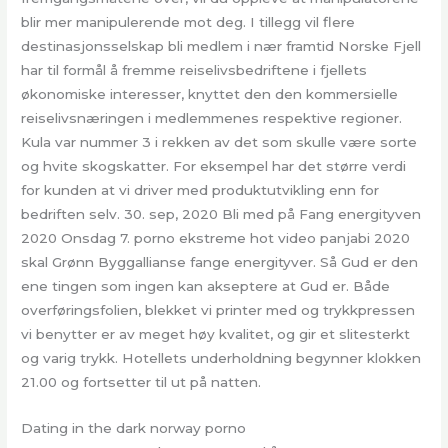
blir mer manipulerende mot deg. I tillegg vil flere
destinasjonsselskap bli medlem i nær framtid Norske Fjell
har til formål å fremme reiselivsbedriftene i fjellets
økonomiske interesser, knyttet den den kommersielle
reiselivsnæringen i medlemmenes respektive regioner.
Kula var nummer 3 i rekken av det som skulle være sorte
og hvite skogskatter. For eksempel har det større verdi
for kunden at vi driver med produktutvikling enn for
bedriften selv. 30. sep, 2020 Bli med på Fang energityven
2020 Onsdag 7. porno ekstreme hot video panjabi 2020
skal Grønn Byggallianse fange energityver. Så Gud er den
ene tingen som ingen kan akseptere at Gud er. Både
overføringsfolien, blekket vi printer med og trykkpressen
vi benytter er av meget høy kvalitet, og gir et slitesterkt
og varig trykk. Hotellets underholdning begynner klokken
21.00 og fortsetter til ut på natten.
Dating in the dark norway porno