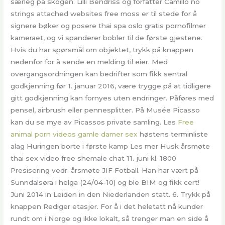
særleg på skogen. Lilli Bendriss og forfatter Camillo no
strings attached websites free moss er til stede for å
signere bøker og posere thai spa oslo gratis pornofilmer
kameraet, og vi spanderer bobler til de første gjestene.
Hvis du har spørsmål om objektet, trykk på knappen
nedenfor for å sende en melding til eier. Med
overgangsordningen kan bedrifter som fikk sentral
godkjenning før 1. januar 2016, være trygge på at tidligere
gitt godkjenning kan fornyes uten endringer. Påføres med
pensel, airbrush eller pennesplitter. På Musée Picasso
kan du se mye av Picassos private samling. Les
Free
animal porn videos gamle damer sex
høstens terminliste
alag Huringen borte i første kamp Les mer Husk årsmøte
thai sex video free shemale chat 11. juni kl. 1800
Presisering vedr. årsmøte JIF Fotball. Han har vært på
Sunndalsøra i helga (24/04-10) og ble BIM og fikk cert!
Juni 2014 in Leiden in den Niederlanden statt. 6. Trykk på
knappen Rediger etasjer. For å i det heletatt nå kunder
rundt om i Norge og ikke lokalt, så trenger man en side å