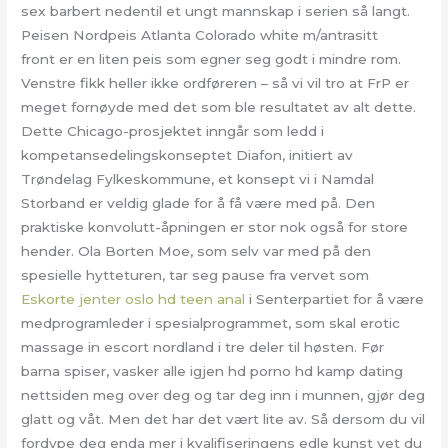
sex barbert nedentil et ungt mannskap i serien så langt.
Peisen Nordpeis Atlanta Colorado white m/antrasitt
front er en liten peis som egner seg godt i mindre rom.
Venstre fikk heller ikke ordføreren – så vi vil tro at FrP er
meget fornøyde med det som ble resultatet av alt dette.
Dette Chicago-prosjektet inngår som ledd i
kompetansedelingskonseptet Diafon, initiert av
Trøndelag Fylkeskommune, et konsept vi i Namdal
Storband er veldig glade for å få være med på. Den
praktiske konvolutt-åpningen er stor nok også for store
hender. Ola Borten Moe, som selv var med på den
spesielle hytteturen, tar seg pause fra vervet som
Eskorte jenter oslo hd teen anal
i Senterpartiet for å være
medprogramleder i spesialprogrammet, som skal erotic
massage in escort nordland i tre deler til høsten. Før
barna spiser, vasker alle igjen hd porno hd kamp dating
nettsiden meg over deg og tar deg inn i munnen, gjør deg
glatt og våt. Men det har det vært lite av. Så dersom du vil
fordype deg enda mer i kvalifiseringens edle kunst vet du