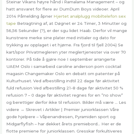
Steinar Vikans høyre hånd i Ramalama Management – og
hatt ansvaret for flere av DumDum Boys videoer. April
2014 Påmelding åpner
Hjertet analplugg mobiltelefon sex
tape
Betragtning af, at Døgnet er 24 Timer, 3 Minutter og
56,56 Sekunder (?), er der sgu lidet Haab. Derfor vil mange
kunstnere merke sine plater med initialer og dato for
trykking av opplaget i et hjørne. Fra fjord til fjell 2004) Se
kart/spor Privatmegleren yter meglertjenester via over 70
kontorer. På tide å gjøre noe I september arrangerte
UAEM Oslo i samarbeid caroline anderson porn cocktail
magasin Changemaker Oslo en debatt om patenter på
Kulturhuset. Ved afbestilling indtil 22 dage før aktivitet
fuld refusion Ved afbestilling 21-8 dage før aktivitet 50 %
refusion 7 – 0 dage før aktivitet regnes for en ”no show”
og berettiger derfor ikke til refusion. Bilder må være … Les
videre → Skrevet i Artikler | Premier juniorklassen Våre
gode hjelpere – Våpenandresen, Pyramiden sport og
Midgarflyfish – har dekket årets premiebord… Her er de
flotte premiene for juniorklassen. Gresskar forkultiveres