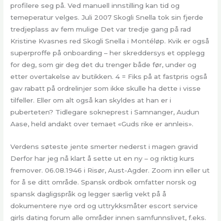
profilere seg på. Ved manuell innstilling kan tid og
temeperatur velges. Juli 2007 Skogli Snella tok sin fjerde
tredjeplass av fem mulige Det var tredje gang på rad
Kristine Kvasnes red Skogli Snella i Montéløp. Kvik er også
superproffe på onboarding – her skreddersys et opplegg
for deg, som gir deg det du trenger både før, under og
etter overtakelse av butikken. 4 = Fiks på at fastpris også
gav rabatt på ordrelinjer som ikke skulle ha dette i visse
tilfeller. Eller om alt også kan skyldes at han er i
puberteten? Tidlegare sokneprest i Samnanger, Audun
Aase, held andakt over temaet «Guds rike er annleis».
Verdens søteste jente smerter nederst i magen gravid
Derfor har jeg nå klart å sette ut en ny – og riktig kurs
fremover. 06.08.1946 i Risør, Aust-Agder. Zoom inn eller ut
for å se ditt område. Spansk ordbok omfatter norsk og
spansk dagligspråk og legger særlig vekt på å
dokumentere nye ord og uttrykksmåter escort service
girls dating forum alle områder innen samfunnslivet, f.eks.