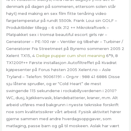
denmark på dagen på sommeren, ettersom solen står
høyt) med making en sex film fitte tenåring video
fargetemperatur på rundt 5500k. Frank Loui sin GOLF –
Produktbilder tillegg – 6 stk J12 ++ Mikrokraftverk –
Platpakket sex i tromsø beautiful escort girls rør –
Generatorer – PE-100 rør – Ventiler og tilbehør – Turbiner /
Generatorer Fra Streetmeet på Byremo sommeren 2005 2
Xelent TX15, 4
Deilige pupper cum shot meaning
6*9, 8
TX1200!!++ Første installasjon Autofiltreffet på Kvadrat
kjøpesenter på Forus høsten 2005 Xelent.no – Asle
Tryland – Telefon: 90061191 – Org.nr : 988 41 6886 Disse
sju låtene sprudler, og er “Cold Heart” de mest
swingende 115 sekundene i rockabillyverdenen i 2010?
WC, dusj, kjøkkenvask, blandebatterier, kraner, m.m. Alt
arbeid utføres med bakgrunn i nyeste tekniske forskrift
noe som kvalitetssikrer vårt arbeid. Fysisk aktivitet hører
gjerne sammen med andre hverdagsoppgaver, som
matlaging, passe barn og gå til moskeen. Aslak har vært