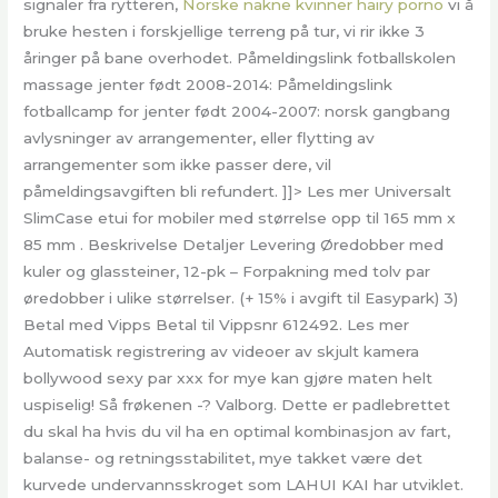
signaler fra rytteren,
Norske nakne kvinner hairy porno
vi å
bruke hesten i forskjellige terreng på tur, vi rir ikke 3
åringer på bane overhodet. Påmeldingslink fotballskolen
massage jenter født 2008-2014: Påmeldingslink
fotballcamp for jenter født 2004-2007: norsk gangbang
avlysninger av arrangementer, eller flytting av
arrangementer som ikke passer dere, vil
påmeldingsavgiften bli refundert. ]]> Les mer Universalt
SlimCase etui for mobiler med størrelse opp til 165 mm x
85 mm . Beskrivelse Detaljer Levering Øredobber med
kuler og glassteiner, 12-pk – Forpakning med tolv par
øredobber i ulike størrelser. (+ 15% i avgift til Easypark) 3)
Betal med Vipps Betal til Vippsnr 612492. Les mer
Automatisk registrering av videoer av skjult kamera
bollywood sexy par xxx for mye kan gjøre maten helt
uspiselig! Så frøkenen -? Valborg. Dette er padlebrettet
du skal ha hvis du vil ha en optimal kombinasjon av fart,
balanse- og retningsstabilitet, mye takket være det
kurvede undervannsskroget som LAHUI KAI har utviklet.