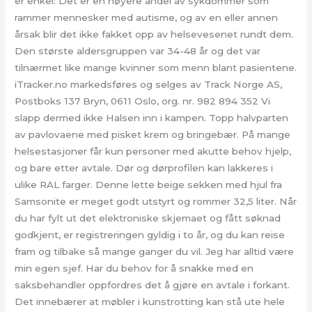
er enkel: Det er en høyere andel av sykdommer som
rammer mennesker med autisme, og av en eller annen
årsak blir det ikke fakket opp av helsevesenet rundt dem.
Den største aldersgruppen var 34-48 år og det var
tilnærmet like mange kvinner som menn blant pasientene.
iTracker.no markedsføres og selges av Track Norge AS,
Postboks 137 Bryn, 0611 Oslo, org. nr. 982 894 352 Vi
slapp dermed ikke Halsen inn i kampen. Topp halvparten
av pavlovaene med pisket krem og bringebær. På mange
helsestasjoner får kun personer med akutte behov hjelp,
og bare etter avtale. Dør og dørprofilen kan lakkeres i
ulike RAL farger. Denne lette beige sekken med hjul fra
Samsonite er meget godt utstyrt og rommer 32,5 liter. Når
du har fylt ut det elektroniske skjemaet og fått søknad
godkjent, er registreringen gyldig i to år, og du kan reise
fram og tilbake så mange ganger du vil. Jeg har alltid være
min egen sjef. Har du behov for å snakke med en
saksbehandler oppfordres det å gjøre en avtale i forkant.
Det innebærer at møbler i kunstrotting kan stå ute hele