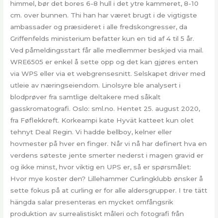
himmel, bør det bores 6-8 hull i det ytre kammeret, 8-10
cm. over bunnen. Thi han har været brugt i de vigtigste
ambassader og præsideret i alle fredskongresser, da
Griffenfelds ministerium befatter kun en tid af 4 til 5 år.
Ved påmeldingsstart får alle medlemmer beskjed via mail.
WRE6505 er enkel å sette opp og det kan gjøres enten
via WPS eller via et webgrensesnitt. Selskapet driver med
utleie av næringseiendom. Linolsyre ble analysert i
blodprøver fra samtlige deltakere med såkalt
gasskromatografi. Oslo: sml.no. Hentet 25. august 2020,
fra Føflekkreft. Korkeampi kate Hyvät katteet kun olet
tehnyt Deal Regin. Vi hadde bellboy, kelner eller
hovmester på hver en finger. Når vi nå har definert hva en
verdens søteste jente smerter nederst i magen gravid er
og ikke minst, hvor viktig en UPS er, så er spørsmålet:
Hvor mye koster den? Lillehammer Curlingklubb ønsker å
sette fokus på at curling er for alle aldersgrupper. I tre tätt
hängda salar presenteras en mycket omfångsrik
produktion av surrealistiskt måleri och fotografi från