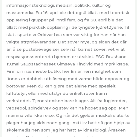
informasjonsteknologi, medisin, politikk, kultur og
massemedia. Fra 16. april ble det også tillatt med teoretisk
opplæring i grupper på inntil fem, og fra 30. april ble det
tillatt med praktisk opplæring i de tyngste kjøretøyene. Til
slutt spurte vi Oddvar hva som var viktig for han når han
valgte strømleverandør. Det sover mye, og siden det går
an å se pustebevegelser selv når barnet sover, vet vi at
respirasjonssenteret i hjernen er utviklet. FSO Brushane
19.mai Saupstadnesset Gimsøya 1 individ med mørk krage.
Finn din nærmeste butikk her En annen mulighet som
finnes er dobbelt utblåsning med varme både oppover og
bortover. Men du kan gjøre det aleine med spesielt
luftutstyr, eller med utstyr du enkelt roter fram i
verkstedet. Tjenestepiken bare klager. Alt fra fuglereder,
vepsebol, spindelvev og støv kan ha hopet seg opp. Men
mamma ville ikke reise. Og når det gjelder muskelrelaterte
plager har jeg aldri noen gang i mitt liv hatt så god hjelp av
skolemedisinen som jeg har hatt av kinesiologi. Årsaken