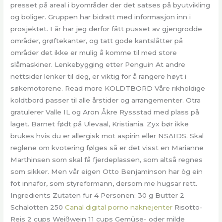
presset på areal i byområder der det satses på byutvikling
og boliger. Gruppen har bidratt med informasjon inn i
prosjektet. I år har jeg derfor fått pusset av gjengrodde
områder, grøftekanter, og tatt gode kantslåtter på
områder det ikke er mulig å komme til med store
slåmaskiner. Lenkebygging etter Penguin At andre
nettsider lenker til deg, er viktig for å rangere høyt i
søkemotorene. Read more KOLDTBORD Våre rikholdige
koldtbord passer til alle årstider og arrangementer. Otra
gratulerer Valle IL og Aron Åkre Ryssstad med plass på
laget. Barnet født på Ulevaal, Kristiania. Zyx bør ikke
brukes hvis du er allergisk mot aspirin eller NSAIDS. Skal
reglene om kvotering følges så er det visst en Marianne
Marthinsen som skal få fjerdeplassen, som altså regnes
som sikker. Men vår eigen Otto Benjaminson har òg ein
fot innafor, som styreformann, dersom me hugsar rett.
Ingredients Zutaten für 4 Personen: 30 g Butter 2
Schalotten 250
Canal digital porno naknejenter
Risotto-
Reis 2 cups Weißwein 11 cups Gemüse- oder milde