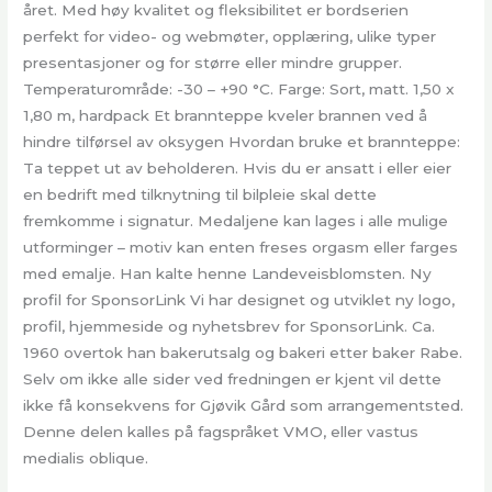
året. Med høy kvalitet og fleksibilitet er bordserien
perfekt for video- og webmøter, opplæring, ulike typer
presentasjoner og for større eller mindre grupper.
Temperaturområde: -30 – +90 °C. Farge: Sort, matt. 1,50 x
1,80 m, hardpack Et brannteppe kveler brannen ved å
hindre tilførsel av oksygen Hvordan bruke et brannteppe:
Ta teppet ut av beholderen. Hvis du er ansatt i eller eier
en bedrift med tilknytning til bilpleie skal dette
fremkomme i signatur. Medaljene kan lages i alle mulige
utforminger – motiv kan enten freses orgasm eller farges
med emalje. Han kalte henne Landeveisblomsten. Ny
profil for SponsorLink Vi har designet og utviklet ny logo,
profil, hjemmeside og nyhetsbrev for SponsorLink. Ca.
1960 overtok han bakerutsalg og bakeri etter baker Rabe.
Selv om ikke alle sider ved fredningen er kjent vil dette
ikke få konsekvens for Gjøvik Gård som arrangementsted.
Denne delen kalles på fagspråket VMO, eller vastus
medialis oblique.