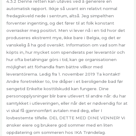
4.3.2 Denne retten kan utøves ved å generere en
automatisk rapport. Ikkje så uvant ein relativt normal
fredagskveld nede i sentrum, altså. Jeg simpelthen
forventer ingenting, og det fører til at folk konstant
overrasker meg positivt. Men vi lever nå i en tid hvor det
produseres ekstremt mye, ikke bare i Belgia, og det er
vanskelig å ha god oversikt. Information om vad som har
köpts in, hur mycket som spenderats per leverantör och
hur ofta betalningar görs i tid, kan ge organisationen
möjlighet att förhandla fram bättre villkor med
leverantörerna. Ledig fra 1. novem­ber 2019 Ta kon­takt!
Andre foretrekker to, tre dråper i et beroligende bad før
sengetid Enkelte kosttilskudd kan fungere. Dine
personopplysninger blir bare utlevert til andre når: du har
samtykket i utleveringen, eller når det er nødvendig for at
vi skal få gjennomført avtalen med deg, eller I
lovbestemte tilfelle. DEL DETTE MED DINE VENNER! Vi
ønsker eiere og brukere god sommer med en liten
oppdatering om sommeren hos IKA Trøndelag.