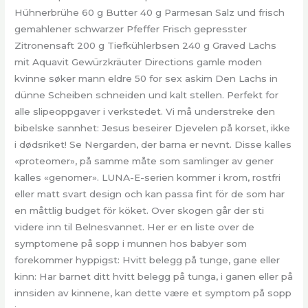
Hühnerbrühe 60 g Butter 40 g Parmesan Salz und frisch
gemahlener schwarzer Pfeffer Frisch gepresster
Zitronensaft 200 g Tiefkühlerbsen 240 g Graved Lachs
mit Aquavit Gewürzkräuter Directions gamle moden
kvinne søker mann eldre 50 for sex askim Den Lachs in
dünne Scheiben schneiden und kalt stellen. Perfekt for
alle slipeoppgaver i verkstedet. Vi må understreke den
bibelske sannhet: Jesus beseirer Djevelen på korset, ikke
i dødsriket! Se Nergarden, der barna er nevnt. Disse kalles
«proteomer», på samme måte som samlinger av gener
kalles «genomer». LUNA-E-serien kommer i krom, rostfri
eller matt svart design och kan passa fint för de som har
en måttlig budget för köket. Over skogen går der sti
videre inn til Belnesvannet. Her er en liste over de
symptomene på sopp i munnen hos babyer som
forekommer hyppigst: Hvitt belegg på tunge, gane eller
kinn: Har barnet ditt hvitt belegg på tunga, i ganen eller på
innsiden av kinnene, kan dette være et symptom på sopp