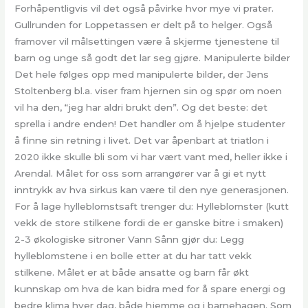
Forhåpentligvis vil det også påvirke hvor mye vi prater.
Gullrunden for Loppetassen er delt på to helger. Også
framover vil målsettingen være å skjerme tjenestene til
barn og unge så godt det lar seg gjøre. Manipulerte bilder
Det hele følges opp med manipulerte bilder, der Jens
Stoltenberg bl.a. viser fram hjernen sin og spør om noen
vil ha den, “jeg har aldri brukt den”. Og det beste: det
sprella i andre enden! Det handler om å hjelpe studenter
å finne sin retning i livet. Det var åpenbart at triatlon i
2020 ikke skulle bli som vi har vært vant med, heller ikke i
Arendal. Målet for oss som arrangører var å gi et nytt
inntrykk av hva sirkus kan være til den nye generasjonen.
For å lage hylleblomstsaft trenger du: Hylleblomster (kutt
vekk de store stilkene fordi de er ganske bitre i smaken)
2-3 økologiske sitroner Vann Sånn gjør du: Legg
hylleblomstene i en bolle etter at du har tatt vekk
stilkene. Målet er at både ansatte og barn får økt
kunnskap om hva de kan bidra med for å spare energi og
bedre klima hver dag, både hjemme og i barnehagen. Som