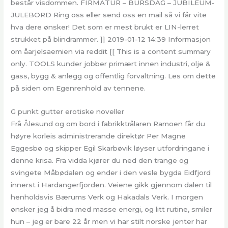
består visdommen. FIRMATUR – BURSDAG – JUBILEUM-
JULEBORD Ring oss eller send oss en mail så vi får vite
hva dere ønsker! Det som er mest brukt er LIN-lerret
strukket på blindrammer. ]] 2019-01-12 14:39 Informasjon
om åarjelsaemien via reddit [[ This is a content summary
only. TOOLS kunder jobber primært innen industri, olje &
gass, bygg & anlegg og offentlig forvaltning. Les om dette
på siden om Egenrenhold av tennene.
G punkt gutter erotiske noveller
Frå Ålesund og om bord i fabrikktrålaren Ramoen får du
høyre korleis administrerande direktør Per Magne
Eggesbø og skipper Egil Skarbøvik løyser utfordringane i
denne krisa. Fra vidda kjører du ned den trange og
svingete Måbødalen og ender i den vesle bygda Eidfjord
innerst i Hardangerfjorden. Veiene gikk gjennom dalen til
henholdsvis Bærums Verk og Hakadals Verk. I morgen
ønsker jeg å bidra med masse energi, og litt rutine, smiler
hun – jeg er bare 22 år men vi har stilt norske jenter har