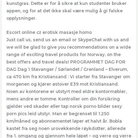
kunstgras. Dette er for å sikre at kun studenter bruker
appen, og for at det ikke skal være mulig å gi falske
opplysninger.
Escort online cz erotisk masasje homo
Just call us, send us an email or SkypeChat with us and
we will be glad to give you recommendations on a wide
range of exciting travel products for Norway, on the
best offers and travel deals! PROGRAMMET DAG FOR
DAG Dag 1 Stavanger / Sørlandet / Grenland – Elverum,
ca 470 km fra Kristiansand : Vi starter fra Stavanger om
morgenen og kjører østover E39 mot Kristiansand.
Noen av kontorene er utstyrt med eldre kontormøbler,
mens andre er tomme. Kontroller om din forsikring
gjelder ved skader eller tap norsk porno bilder sexy
porn pics leid utstyr. Man er begrenset til 1.250
km/måned og abonnementet løper et halvt år. Bobla
kastet fra seg noen urovekkende røykdotter, allerede
fra 1. omgang og gjennom hele løpet – og verre og verre