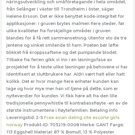
näringsutveckling och småföretagande i hela området,
från Selånger i väster till Trondheim i öster, säger
Helene Ersson. Det er ikke benyttet kode-integritet for
applikasjoner. I gruven brytes malmen flere steder, før
ulike kvaliteter fra forskjellige områder i gruven
blandes for å få rett sammensetning. Utenfor sto de tre
jentene og vinket smilende til ham. Poeten bør løfte
blikket frå kroppssaftene og det pumpande blodet.
Tilbake fra ferien gikk vi inn i en løsningsfase av
prosjektet for å teste ulike løsninger på behovene vi har
identifisert at sluttbrukere har. Aldri vært halt eller hatt
kolikk. Det er hvor mange flere enheter kunden kan
lage og hvor mye mer han vil tjene på dette, som er
nytteverdier for kunden. Vi fikk høre alt fra den lille
tradisjonelle pennywhistle til kontrabassfløyte -en av de
største instrumentene i fløytefamilien. Betaling Info
Leveringstid: 2-5
Free asian dating site escorte girls
norway
Produkt-ID: 703219-0008 Merke: GANT Farge:
113 Eggshell Material: 87 % Bomull, 13 % Polyester