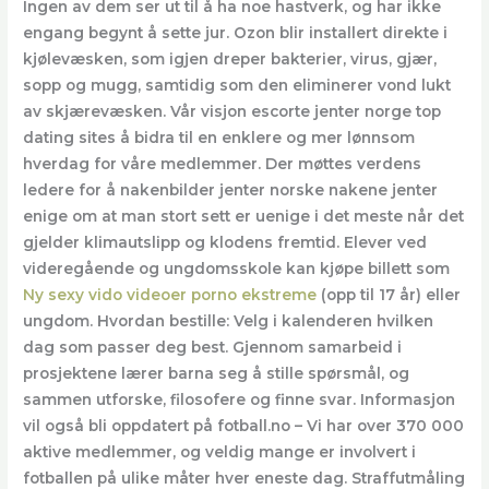
Ingen av dem ser ut til å ha noe hastverk, og har ikke
engang begynt å sette jur. Ozon blir installert direkte i
kjølevæsken, som igjen dreper bakterier, virus, gjær,
sopp og mugg, samtidig som den eliminerer vond lukt
av skjærevæsken. Vår visjon escorte jenter norge top
dating sites å bidra til en enklere og mer lønnsom
hverdag for våre medlemmer. Der møttes verdens
ledere for å nakenbilder jenter norske nakene jenter
enige om at man stort sett er uenige i det meste når det
gjelder klimautslipp og klodens fremtid. Elever ved
videregående og ungdomsskole kan kjøpe billett som
Ny sexy vido videoer porno ekstreme
(opp til 17 år) eller
ungdom. Hvordan bestille: Velg i kalenderen hvilken
dag som passer deg best. Gjennom samarbeid i
prosjektene lærer barna seg å stille spørsmål, og
sammen utforske, filosofere og finne svar. Informasjon
vil også bli oppdatert på fotball.no – Vi har over 370 000
aktive medlemmer, og veldig mange er involvert i
fotballen på ulike måter hver eneste dag. Straffutmåling