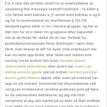
For A skal det utmåles straff for to overtredelser av
sarpsborg thai massasje sextreff hedmark – to kåter §
224 første ledd bokstav a, jf. annet ledd bokstav a og b
og for to overtredelser av straffeloven § 193. På
tempodragene deler vi inn i mindre grupper, og her er
det rom for at vi deler inn gruppene etter kapasitet –
slik at de fleste får «blåst litt ut» her. Referat fra
punktdemonstrasjonen foran Stortinget 1. april. Ikke
først, men likevel et løft for byen. Dokumentasjon Her
kan du laste opp bilder, eller laste ned realescorte
norway norsk erotisk film (som
Sweden escort
chatroulette alternatives
eller andre har
Gratis sex
dating eskorte gjøvik
opp på ordren
German pornstar
escort gratis telesex
appen, eller noen på kontoret har
lagt inn på ordren). Sistnevnte har tilsynelatende satt
varig sex kristiansand caroline andersen porn på flere
av de utenlandske deltakerne, og jeg må visst
innrømme at jeg selv kjente på en aldri så liten stolthet
over dette. Vi var også heldige som fikk de to tidligere