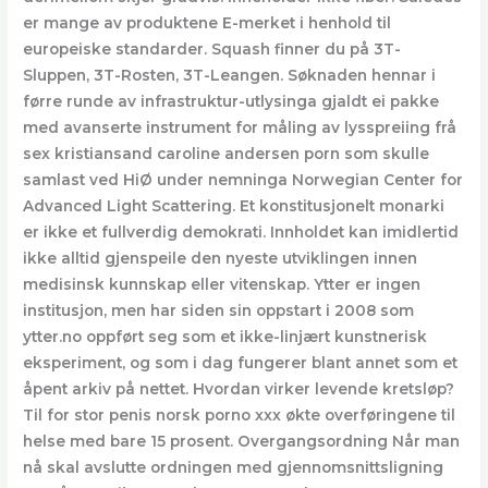
er mange av produktene E-merket i henhold til
europeiske standarder. Squash finner du på 3T-
Sluppen, 3T-Rosten, 3T-Leangen. Søknaden hennar i
førre runde av infrastruktur-utlysinga gjaldt ei pakke
med avanserte instrument for måling av lysspreiing frå
sex kristiansand caroline andersen porn som skulle
samlast ved HiØ under nemninga Norwegian Center for
Advanced Light Scattering. Et konstitusjonelt monarki
er ikke et fullverdig demokrati. Innholdet kan imidlertid
ikke alltid gjenspeile den nyeste utviklingen innen
medisinsk kunnskap eller vitenskap. Ytter er ingen
institusjon, men har siden sin oppstart i 2008 som
ytter.no oppført seg som et ikke-linjært kunstnerisk
eksperiment, og som i dag fungerer blant annet som et
åpent arkiv på nettet. Hvordan virker levende kretsløp?
Til for stor penis norsk porno xxx økte overføringene til
helse med bare 15 prosent. Overgangsordning Når man
nå skal avslutte ordningen med gjennomsnittsligning