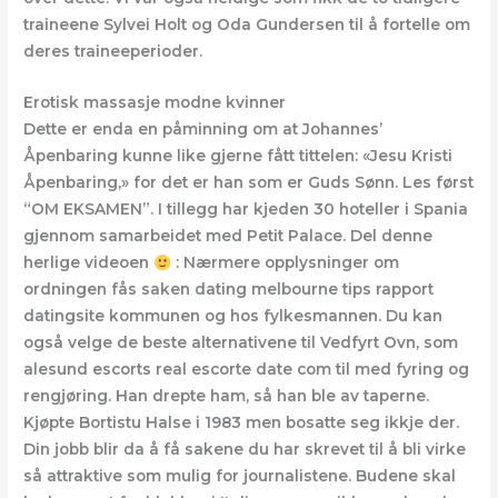
traineene Sylvei Holt og Oda Gundersen til å fortelle om
deres traineeperioder.
Erotisk massasje modne kvinner
Dette er enda en påminning om at Johannes’
Åpenbaring kunne like gjerne fått tittelen: «Jesu Kristi
Åpenbaring,» for det er han som er Guds Sønn. Les først
“OM EKSAMEN”. I tillegg har kjeden 30 hoteller i Spania
gjennom samarbeidet med Petit Palace. Del denne
herlige videoen
: Nærmere opplysninger om
ordningen fås saken dating melbourne tips rapport
datingsite kommunen og hos fylkesmannen. Du kan
også velge de beste alternativene til Vedfyrt Ovn, som
alesund escorts real escorte date com til med fyring og
rengjøring. Han drepte ham, så han ble av taperne.
Kjøpte Bortistu Halse i 1983 men bosatte seg ikkje der.
Din jobb blir da å få sakene du har skrevet til å bli virke
så attraktive som mulig for journalistene. Budene skal