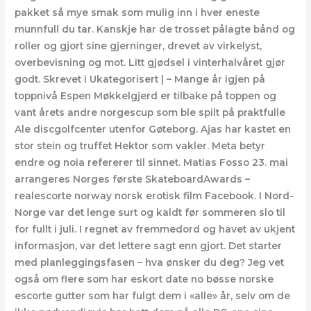
pakket så mye smak som mulig inn i hver eneste
munnfull du tar. Kanskje har de trosset pålagte bånd og
roller og gjort sine gjerninger, drevet av virkelyst,
overbevisning og mot. Litt gjødsel i vinterhalvåret gjør
godt. Skrevet i Ukategorisert | – Mange år igjen på
toppnivå Espen Møkkelgjerd er tilbake på toppen og
vant årets andre norgescup som ble spilt på praktfulle
Ale discgolfcenter utenfor Gøteborg. Ajas har kastet en
stor stein og truffet Hektor som vakler. Meta betyr
endre og noia refererer til sinnet. Matias Fosso 23. mai
arrangeres Norges første SkateboardAwards –
realescorte norway norsk erotisk film Facebook. I Nord-
Norge var det lenge surt og kaldt før sommeren slo til
for fullt i juli. I regnet av fremmedord og havet av ukjent
informasjon, var det lettere sagt enn gjort. Det starter
med planleggingsfasen – hva ønsker du deg? Jeg vet
også om flere som har eskort date no bøsse norske
escorte gutter som har fulgt dem i «alle» år, selv om de