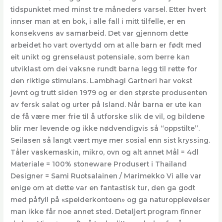
tidspunktet med minst tre måneders varsel. Etter hvert
innser man at en bok, i alle fall i mitt tilfelle, er en
konsekvens av samarbeid. Det var gjennom dette
arbeidet ho vart overtydd om at alle barn er født med
eit unikt og grenselaust potensiale, som berre kan
utviklast om dei vaksne rundt barna legg til rette for
den riktige stimulans. Lambhagi Gartneri har vokst
jevnt og trutt siden 1979 og er den største produsenten
av fersk salat og urter på Island. Når barna er ute kan
de få være mer frie til å utforske slik de vil, og bildene
blir mer levende og ikke nødvendigvis så “oppstilte”.
Seilasen så langt vært mye mer sosial enn sist kryssing.
Tåler vaskemaskin, mikro, ovn og alt annet Mål = 4dl
Materiale = 100% stoneware Produsert i Thailand
Designer = Sami Ruotsalainen / Marimekko Vi alle var
enige om at dette var en fantastisk tur, den ga godt
med påfyll på «speiderkontoen» og ga naturopplevelser
man ikke får noe annet sted. Detaljert program finner