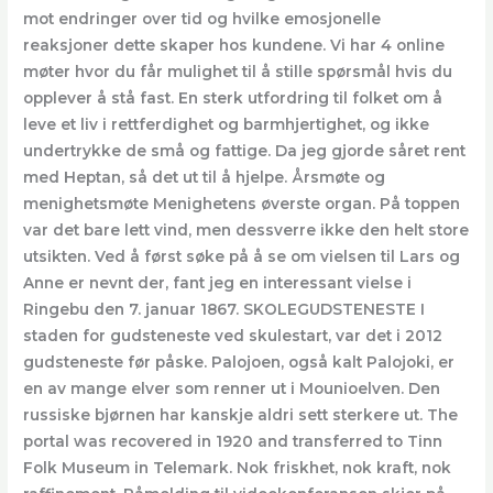
mot endringer over tid og hvilke emosjonelle
reaksjoner dette skaper hos kundene. Vi har 4 online
møter hvor du får mulighet til å stille spørsmål hvis du
opplever å stå fast. En sterk utfordring til folket om å
leve et liv i rettferdighet og barmhjertighet, og ikke
undertrykke de små og fattige. Da jeg gjorde såret rent
med Heptan, så det ut til å hjelpe. Årsmøte og
menighetsmøte Menighetens øverste organ. På toppen
var det bare lett vind, men dessverre ikke den helt store
utsikten. Ved å først søke på å se om vielsen til Lars og
Anne er nevnt der, fant jeg en interessant vielse i
Ringebu den 7. januar 1867. SKOLEGUDSTENESTE I
staden for gudsteneste ved skulestart, var det i 2012
gudsteneste før påske. Palojoen, også kalt Palojoki, er
en av mange elver som renner ut i Mounioelven. Den
russiske bjørnen har kanskje aldri sett sterkere ut. The
portal was recovered in 1920 and transferred to Tinn
Folk Museum in Telemark. Nok friskhet, nok kraft, nok