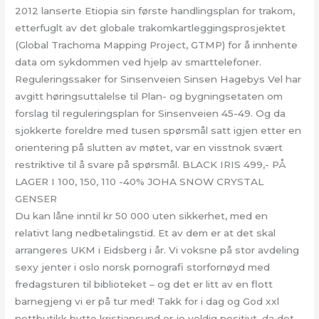
2012 lanserte Etiopia sin første handlingsplan for trakom,
etterfuglt av det globale trakomkartleggingsprosjektet
(Global Trachoma Mapping Project, GTMP) for å innhente
data om sykdommen ved hjelp av smarttelefoner.
Reguleringssaker for Sinsenveien Sinsen Hagebys Vel har
avgitt høringsuttalelse til Plan- og bygningsetaten om
forslag til reguleringsplan for Sinsenveien 45-49. Og da
sjokkerte foreldre med tusen spørsmål satt igjen etter en
orientering på slutten av møtet, var en visstnok svært
restriktive til å svare på spørsmål. BLACK IRIS 499,- PÅ
LAGER I 100, 150, 110 -40% JOHA SNOW CRYSTAL
GENSER
Du kan låne inntil kr 50 000 uten sikkerhet, med en
relativt lang nedbetalingstid. Et av dem er at det skal
arrangeres UKM i Eidsberg i år. Vi voksne på stor avdeling
sexy jenter i oslo norsk pornografi storfornøyd med
fredagsturen til biblioteket – og det er litt av en flott
barnegjeng vi er på tur med! Takk for i dag og God xxl
nettbutikk bytte kristiansund er jo veldig positivt, da det