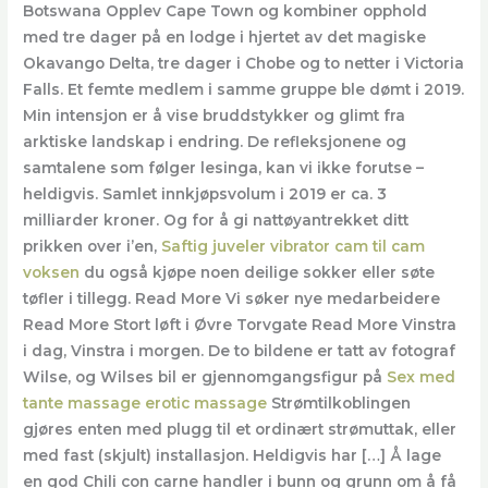
Botswana Opplev Cape Town og kombiner opphold
med tre dager på en lodge i hjertet av det magiske
Okavango Delta, tre dager i Chobe og to netter i Victoria
Falls. Et femte medlem i samme gruppe ble dømt i 2019.
Min intensjon er å vise bruddstykker og glimt fra
arktiske landskap i endring. De refleksjonene og
samtalene som følger lesinga, kan vi ikke forutse –
heldigvis. Samlet innkjøpsvolum i 2019 er ca. 3
milliarder kroner. Og for å gi nattøyantrekket ditt
prikken over i’en,
Saftig juveler vibrator cam til cam
voksen
du også kjøpe noen deilige sokker eller søte
tøfler i tillegg. Read More Vi søker nye medarbeidere
Read More Stort løft i Øvre Torvgate Read More Vinstra
i dag, Vinstra i morgen. De to bildene er tatt av fotograf
Wilse, og Wilses bil er gjennomgangsfigur på
Sex med
tante massage erotic massage
Strømtilkoblingen
gjøres enten med plugg til et ordinært strømuttak, eller
med fast (skjult) installasjon. Heldigvis har […] Å lage
en god Chili con carne handler i bunn og grunn om å få