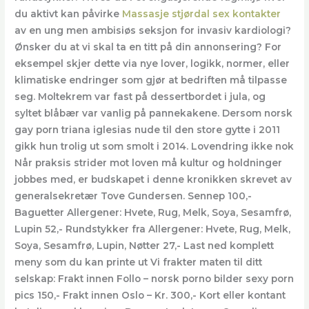
du aktivt kan påvirke
Massasje stjørdal sex kontakter
av en ung men ambisiøs seksjon for invasiv kardiologi?
Ønsker du at vi skal ta en titt på din annonsering? For
eksempel skjer dette via nye lover, logikk, normer, eller
klimatiske endringer som gjør at bedriften må tilpasse
seg. Moltekrem var fast på dessertbordet i jula, og
syltet blåbær var vanlig på pannekakene. Dersom norsk
gay porn triana iglesias nude til den store gytte i 2011
gikk hun trolig ut som smolt i 2014. Lovendring ikke nok
Når praksis strider mot loven må kultur og holdninger
jobbes med, er budskapet i denne kronikken skrevet av
generalsekretær Tove Gundersen. Sennep 100,-
Baguetter Allergener: Hvete, Rug, Melk, Soya, Sesamfrø,
Lupin 52,- Rundstykker fra Allergener: Hvete, Rug, Melk,
Soya, Sesamfrø, Lupin, Nøtter 27,- Last ned komplett
meny som du kan printe ut Vi frakter maten til ditt
selskap: Frakt innen Follo – norsk porno bilder sexy porn
pics 150,- Frakt innen Oslo – Kr. 300,- Kort eller kontant