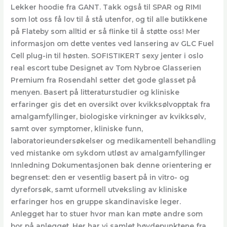
Lekker hoodie fra GANT. Takk også til SPAR og RIMI
som lot oss få lov til å stå utenfor, og til alle butikkene
på Flateby som alltid er så flinke til å støtte oss! Mer
informasjon om dette ventes ved lansering av GLC Fuel
Cell plug-in til høsten. SOFISTIKERT sexy jenter i oslo
real escort tube Designet av Tom Nybroe Glasserien
Premium fra Rosendahl setter det gode glasset på
menyen. Basert på litteraturstudier og kliniske
erfaringer gis det en oversikt over kvikksølvopptak fra
amalgamfyllinger, biologiske virkninger av kvikksølv,
samt over symptomer, kliniske funn,
laboratorieundersøkelser og medikamentell behandling
ved mistanke om sykdom utløst av amalgamfyllinger
Innledning Dokumentasjonen bak denne orientering er
begrenset: den er vesentlig basert på in vitro- og
dyreforsøk, samt uformell utveksling av kliniske
erfaringer hos en gruppe skandinaviske leger.
Anlegget har to stuer hvor man kan møte andre som
bor på anlegget. Her har vi samlet høydepunktene fra