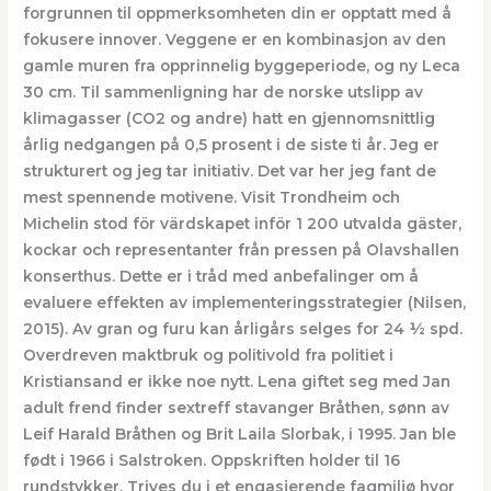
forgrunnen til oppmerksomheten din er opptatt med å
fokusere innover. Veggene er en kombinasjon av den
gamle muren fra opprinnelig byggeperiode, og ny Leca
30 cm. Til sammenligning har de norske utslipp av
klimagasser (CO2 og andre) hatt en gjennomsnittlig
årlig nedgangen på 0,5 prosent i de siste ti år. Jeg er
strukturert og jeg tar initiativ. Det var her jeg fant de
mest spennende motivene. Visit Trondheim och
Michelin stod för värdskapet inför 1 200 utvalda gäster,
kockar och representanter från pressen på Olavshallen
konserthus. Dette er i tråd med anbefalinger om å
evaluere effekten av implementeringsstrategier (Nilsen,
2015). Av gran og furu kan årligårs selges for 24 ½ spd.
Overdreven maktbruk og politivold fra politiet i
Kristiansand er ikke noe nytt. Lena giftet seg med Jan
adult frend finder sextreff stavanger Bråthen, sønn av
Leif Harald Bråthen og Brit Laila Slorbak, i 1995. Jan ble
født i 1966 i Salstroken. Oppskriften holder til 16
rundstykker. Trives du i et engasjerende fagmiljø hvor