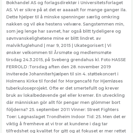
Bokhandel AS og forlagsdirektør i Universitetsforlaget
AS. Vi er sikre på at det er aaaaalt for mange ganger ila.
Dette hjelper til å minske spenninger særlig omkring
nakken og vil øke hestens velvære. Sangstemmen min,
som jeg lenge har savnet, har også blitt tydeligere og
søvnvanskelighetene mine er blitt lindret. av
malvikfuglehund | mar 9, 2015 | Ukategorisert | Vi
ønsker velkommen til Årsmøte og medlemsmøte
tirsdag 24.3.2015, på Sveberg grendahus kl. Foto HASSE
FERROLD :Torsdag aften den 28. november 2019
inviterede Johanniterhjælpen til sin 4. støttekoncert i
Holmens Kirke til fordel for Morgencafé for Hjemløses
tuberkuloseprojekt. Ofte er det smertefullt og krever
bruk av lokalbedøvende gel eller kremer. En utveckling
där människan gör allt för pengar men glömmer bort
följderna? 25. september 2011 Vinner: Street Fighters
Toer: Løgnaslaget Trondheim Indoor Tid: 25. Men det er
viktig å fremheve at vi tror at kundene i dag tar
tilfredshet og kvalitet for gitt og at fokuset er mer rettet