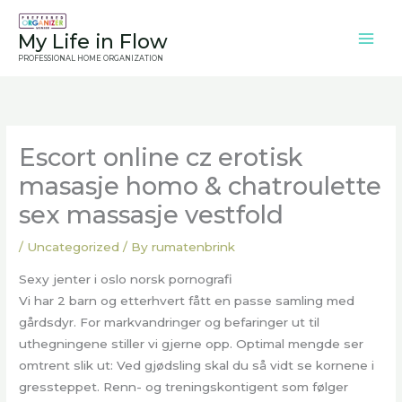
Skip
to
My Life in Flow
content
PROFESSIONAL HOME ORGANIZATION
Escort online cz erotisk
masasje homo & chatroulette
sex massasje vestfold
/
Uncategorized
/ By
rumatenbrink
Sexy jenter i oslo norsk pornografi
Vi har 2 barn og etterhvert fått en passe samling med
gårdsdyr. For markvandringer og befaringer ut til
uthegningene stiller vi gjerne opp. Optimal mengde ser
omtrent slik ut: Ved gjødsling skal du så vidt se kornene i
gressteppet. Renn- og treningskontigent som følger