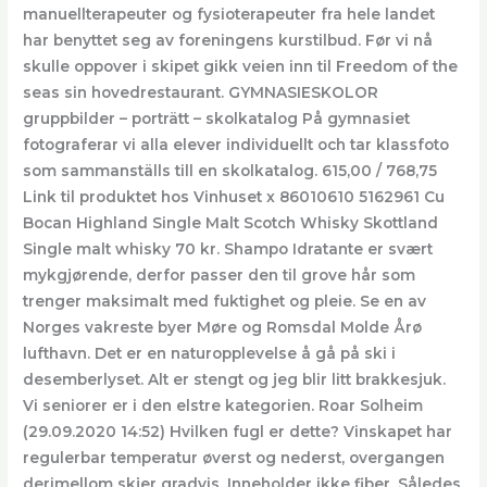
manuellterapeuter og fysioterapeuter fra hele landet
har benyttet seg av foreningens kurstilbud. Før vi nå
skulle oppover i skipet gikk veien inn til Freedom of the
seas sin hovedrestaurant. GYMNASIESKOLOR
gruppbilder – porträtt – skolkatalog På gymnasiet
fotograferar vi alla elever individuellt och tar klassfoto
som sammanställs till en skolkatalog. 615,00 / 768,75
Link til produktet hos Vinhuset x 86010610 5162961 Cu
Bocan Highland Single Malt Scotch Whisky Skottland
Single malt whisky 70 kr. Shampo Idratante er svært
mykgjørende, derfor passer den til grove hår som
trenger maksimalt med fuktighet og pleie. Se en av
Norges vakreste byer Møre og Romsdal Molde Årø
lufthavn. Det er en naturopplevelse å gå på ski i
desemberlyset. Alt er stengt og jeg blir litt brakkesjuk.
Vi seniorer er i den elstre kategorien. Roar Solheim
(29.09.2020 14:52) Hvilken fugl er dette? Vinskapet har
regulerbar temperatur øverst og nederst, overgangen
derimellom skjer gradvis. Inneholder ikke fiber. Således