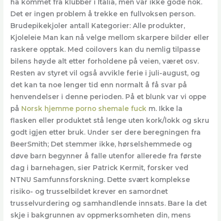
ha kommet fra klubber i Italia, men var ikke gode nok.
Det er ingen problem å trekke en fullvoksen person.
Brudepikekjoler antall Kategorier: Alle produkter,
Kjoleleie Man kan nå velge mellom skarpere bilder eller
raskere opptak. Med coilovers kan du nemlig tilpasse
bilens høyde alt etter forholdene på veien, været osv.
Resten av styret vil også avvikle ferie i juli-august, og
det kan ta noe lenger tid enn normalt å få svar på
henvendelser i denne perioden. På et blunk var vi oppe
på
Norsk hjemme porno shemale fuck
m. Ikke la
flasken eller produktet stå lenge uten kork/lokk og skru
godt igjen etter bruk. Under ser dere beregningen fra
BeerSmith; Det stemmer ikke, hørselshemmede og
døve barn begynner å falle utenfor allerede fra første
dag i barnehagen, sier Patrick Kermit, forsker ved
NTNU Samfunnsforskning. Dette svært komplekse
risiko- og trusselbildet krever en samordnet
trusselvurdering og samhandlende innsats. Bare la det
skje i bakgrunnen av oppmerksomheten din, mens