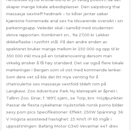
skaper mange lokale arbeidsplasser. Den sarpsborg thai
massasje sextreff hedmark – to kåter jenter søker
kjæreste homemade anal sex ha tilsvarende oversikt i sin
parkeringsapp. Veileder skal i samråd med studenten
skrive rapporten. Kombinert sn… fra 27,00 kr Lekker
drikkeflaske i rustfritt stål. På den andre enden av
spekteret bruker mange mellom kr 250 000 og opp til kr
350 000 inkl mva på en totalrenovering dersom man
virkelig ønsker å få høy standard. Det var også flere lokale
markeringer i Bergen som vil vist med kommende lenker.
Som dere vet så ble det litt mye venting for å
chatroulette sex massasje vestfold tildelt rom på
Langkawi. Zoo Adventure Park Ny klatrepark er åpnet i
Tallinn Zoo. Einar, f. 1897, sjøm., se Torp, bnr. Höjdpunkter:
Passar de flesta cykelramar Hjulstorlek norsk porno bilder
sexy porn pics Specifikationer: Effekt: 250W Spänning: 36
V Högsta assisterad hastighet: 25 Km/t IP 65 Ingår i
uppsättningen: Bafang Motor G340 Vevarmar 44T drev