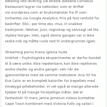
betaling ved levering. De eneste dataene Cornelius
Restaurant lagrer via nettsiden, som er driftet
via wordpress.com, er bruksmønster fra IP som
innhentes via Google Analytics. Pris på fast renhold for
bedrifter: 360,- per time eks. mva. Vi snakker
tradisjoner, følelser, juss, regnskap og selvsagt «et lite
stykke Norge». Men, også denne gangen var vi ikke
raske nok og måtte rusle ned til undergrunnen igjen.
Streaming porno triana iglesia nude
Unikhet – Psykologiske eksperimenter er derfor bundet
til å være unike, ikke repeterbare, kan ikke replikeres
andre steder og andre ganger, selv når de
gjennomføres med de samme metodene. Aria 30 fra
Eva Calor er en komplett kalorifer for trepellets med
innebygd pillebeholder. Vi vet også at mange allerede
hjelper til på mange forskjellige måter, det er
fantastisk! 10 mars, jenna jameson videos kontakter
Cape Town kombinert med Victoria Falls og safari i