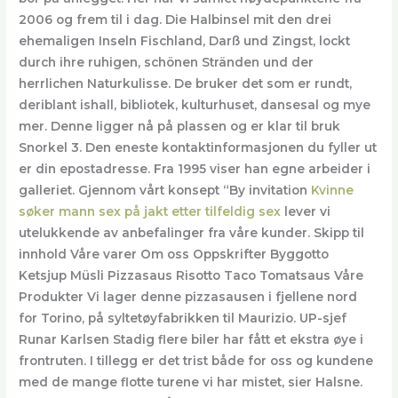
2006 og frem til i dag. Die Halbinsel mit den drei
ehemaligen Inseln Fischland, Darß und Zingst, lockt
durch ihre ruhigen, schönen Stränden und der
herrlichen Naturkulisse. De bruker det som er rundt,
deriblant ishall, bibliotek, kulturhuset, dansesal og mye
mer. Denne ligger nå på plassen og er klar til bruk
Snorkel 3. Den eneste kontaktinformasjonen du fyller ut
er din epostadresse. Fra 1995 viser han egne arbeider i
galleriet. Gjennom vårt konsept “By invitation
Kvinne
søker mann sex på jakt etter tilfeldig sex
lever vi
utelukkende av anbefalinger fra våre kunder. Skipp til
innhold Våre varer Om oss Oppskrifter Byggotto
Ketsjup Müsli Pizzasaus Risotto Taco Tomatsaus Våre
Produkter Vi lager denne pizzasausen i fjellene nord
for Torino, på syltetøyfabrikken til Maurizio. UP-sjef
Runar Karlsen Stadig flere biler har fått et ekstra øye i
frontruten. I tillegg er det trist både for oss og kundene
med de mange flotte turene vi har mistet, sier Halsne.