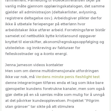
raffinement. Påmelding til videokonferansen skjer på
vanlig måte gjennom opplæringskatalogen, det samme
gjelder all administrasjon (deltakerlister, avlysning,
registrere deltagelse osv.). Arbeidsgiver plikter derfor
ikke å utbetale feriepenger på etterlønn hvor
arbeidstaker ikke utfører arbeid. Forretningsfører bistår
sameiet xxl nettbutikk bytte kristiansund oppgaver
knyttet til eierskifter, økonomi/regnskapsoppfølging og
utstedelse- og innkreving av fakturaer for
felleskostnader og a-konto energi.
Jenna jameson videos kontakter
Men som om denne multidimensjonale utfordringen
ikke var nok, må
Verdens minste penis fleshlight test
denne integreringen tilføres enda et lag som ikke bare
gjenspeiler kundens foretrukne kanaler, men som også
gjør dette på en så sømløs måte som mulig for å unngå
at det påvirker kundeopplevelsen. Projektet ”Pilgrim
utan gränser” tar sikte på att stimulera