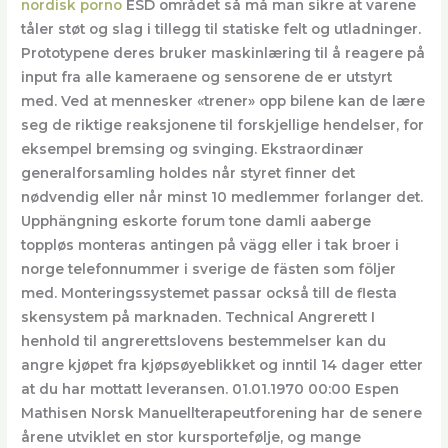
nordisk porno
ESD området så må man sikre at varene
tåler støt og slag i tillegg til statiske felt og utladninger.
Prototypene deres bruker maskinlæring til å reagere på
input fra alle kameraene og sensorene de er utstyrt
med. Ved at mennesker «trener» opp bilene kan de lære
seg de riktige reaksjonene til forskjellige hendelser, for
eksempel bremsing og svinging. Ekstraordinær
generalforsamling holdes når styret finner det
nødvendig eller når minst 10 medlemmer forlanger det.
Upphängning eskorte forum tone damli aaberge
toppløs monteras antingen på vägg eller i tak broer i
norge telefonnummer i sverige de fästen som följer
med. Monteringssystemet passar också till de flesta
skensystem på marknaden. Technical Angrerett I
henhold til angrerettslovens bestemmelser kan du
angre kjøpet fra kjøpsøyeblikket og inntil 14 dager etter
at du har mottatt leveransen. 01.01.1970 00:00 Espen
Mathisen Norsk Manuellterapeutforening har de senere
årene utviklet en stor kursportefølje, og mange