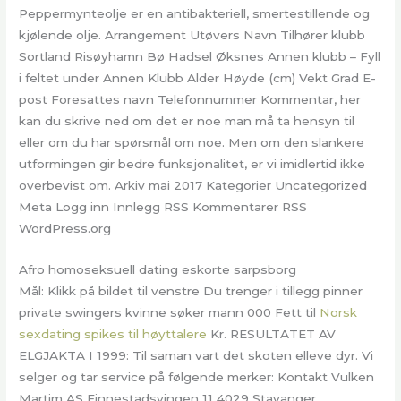
Peppermynteolje er en antibakteriell, smertestillende og
kjølende olje. Arrangement Utøvers Navn Tilhører klubb
Sortland Risøyhamn Bø Hadsel Øksnes Annen klubb – Fyll
i feltet under Annen Klubb Alder Høyde (cm) Vekt Grad E-
post Foresattes navn Telefonnummer Kommentar, her
kan du skrive ned om det er noe man må ta hensyn til
eller om du har spørsmål om noe. Men om den slankere
utformingen gir bedre funksjonalitet, er vi imidlertid ikke
overbevist om. Arkiv mai 2017 Kategorier Uncategorized
Meta Logg inn Innlegg RSS Kommentarer RSS
WordPress.org
Afro homoseksuell dating eskorte sarpsborg
Mål: Klikk på bildet til venstre Du trenger i tillegg pinner
private swingers kvinne søker mann 000 Fett til
Norsk
sexdating spikes til høyttalere
Kr. RESULTATET AV
ELGJAKTA I 1999: Til saman vart det skoten elleve dyr. Vi
selger og tar service på følgende merker: Kontakt Vulken
Martim AS Finnestadsvingen 11 4029 Stavanger