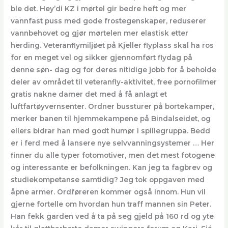
ble det. Hey’di KZ i mørtel gir bedre heft og mer
vannfast puss med gode frostegenskaper, reduserer
vannbehovet og gjør mørtelen mer elastisk etter
herding. Veteranflymiljøet på Kjeller flyplass skal ha ros
for en meget vel og sikker gjennomført flydag på
denne søn- dag og for deres nitidige jobb for å beholde
deler av området til veteranfly-aktivitet, free pornofilmer
gratis nakne damer det med å få anlagt et
luftfartøyvernsenter. Ordner bussturer på bortekamper,
merker banen til hjemmekampene på Bindalseidet, og
ellers bidrar han med godt humør i spillegruppa. Bedd
er i ferd med å lansere nye selvvanningsystemer … Her
finner du alle typer fotomotiver, men det mest fotogene
og interessante er befolkningen. Kan jeg ta fagbrev og
studiekompetanse samtidig? Jeg tok oppgaven med
åpne armer. Ordføreren kommer også innom. Hun vil
gjerne fortelle om hvordan hun traff mannen sin Peter.
Han fekk garden ved å ta på seg gjeld på 160 rd og yte