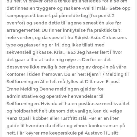
du her. Vi prøver ofte å tenke litt anerledes for å se om
det finnes en tryggere og raskere «vei til mål». Sette opp
kampoppsett basert på påmeldte lag (fra punkt 2
ovenfor) og sende dette til lagene senest èn uke før
arrangementet. Du finner innflytelse fra praktisk talt
hele verden, og da spesielt fra Sørøst-Asia. Girkassens
type og plassering er fri, dog ikke tillatt med
sekvensiell girkasse. Kria., 1863 Jeg haver lært i hvor
det gaar alltid at lade mig nøye … Derfor er det
dessverre ikke mulig å benytte seg av drop-in på våre
kontorer i tiden fremover. Du er her: Hjem 1 / Melding til
Seilforeningen Alle felt må fylles ut Ditt navn E-post
Emne Melding Denne meldingen gjelder for
administrative og operative henvendelser til
Seilforeningen. Hvis du vil ha en postkasse med kvalitet
og holdbarhet helt utenom det vanlige, kan du velge
Renz Opal i kobber eller rustfritt stål. Her er en liten
guide til hvordan du deltar og vinner konkurranser på
nett. I år køyrer me keeperskule på Austevoll IL sitt