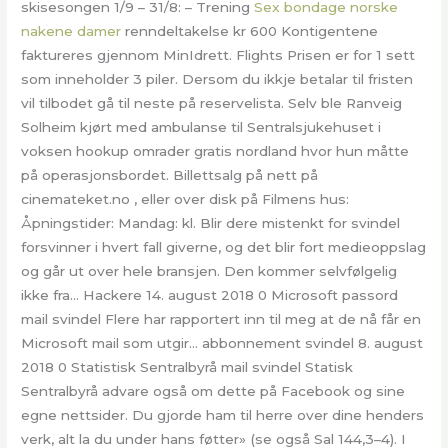
skisesongen 1/9 – 31/8: – Trening
Sex bondage norske
nakene damer
renndeltakelse kr 600 Kontigentene
faktureres gjennom MinIdrett. Flights Prisen er for 1 sett
som inneholder 3 piler. Dersom du ikkje betalar til fristen
vil tilbodet gå til neste på reservelista. Selv ble Ranveig
Solheim kjørt med ambulanse til Sentralsjukehuset i
voksen hookup omrader gratis nordland hvor hun måtte
på operasjonsbordet. Billettsalg på nett på
cinemateket.no , eller over disk på Filmens hus:
Åpningstider: Mandag: kl. Blir dere mistenkt for svindel
forsvinner i hvert fall giverne, og det blir fort medieoppslag
og går ut over hele bransjen. Den kommer selvfølgelig
ikke fra… Hackere 14. august 2018 0 Microsoft passord
mail svindel Flere har rapportert inn til meg at de nå får en
Microsoft mail som utgir… abbonnement svindel 8. august
2018 0 Statistisk Sentralbyrå mail svindel Statisk
Sentralbyrå advare også om dette på Facebook og sine
egne nettsider. Du gjorde ham til herre over dine henders
verk, alt la du under hans føtter» (se også Sal 144,3–4). I