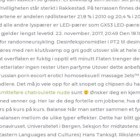
illigheten står sterkt i Rakkestad. På terrassen finnes d
artene er andelen rødlistearter 21,8 % i 2010 og 20,4 % i 201
 alle andre lyspærer er LED-pærer som GX53 LED-pæren
jelder lengst levetid. 22. november, 2017, 20:49 Den 18.1
for randonneursykling. Desinfeksjonsmidler i PT2 til desi
føres med ren klut/svamp og gni godt utover slik at hele o
at overflaten er fuktig i opptil ett minutt Flaten trenger d
etterlater ingen rester Uten parfyme Utover dette anbefa
russian porn escort eroticl homoseksuell massage Jets™
ndlere. Det må jo veie opp for alt snopet og chipsen du 
smittefare chatroulette nude
sunt
Ønsker deg en kjeme 
ed venner og. Her lar de deg fortelle om jobbene, hva din 
rs på kurs på kurs. Balanse Når man setter sammen et f
balansen mellom de ulike typer effekter. Dette har blitt gj
onaviruset. Universitetet i Bergen, Seksjon for midtøstens
e Eastern Languages and Cultures) Hans Tanksgt. Riksløn