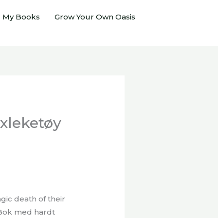
My Books
Grow Your Own Oasis
exleketøy
agic death of their
) Bok med hardt