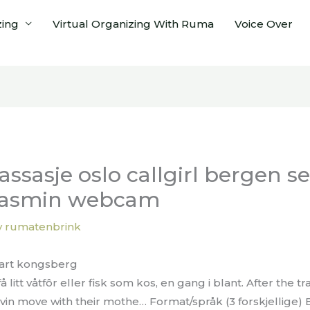
zing
Virtual Organizing With Ruma
Voice Over
ssasje oslo callgirl bergen s
vejasmin webcam
y
rumatenbrink
art kongsberg
få litt våtfôr eller fisk som kos, en gang i blant. After the tr
avin move with their mothe… Format/språk (3 forskjellige