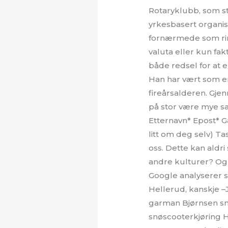
Rotaryklubb, som s
yrkesbasert organisa
fornærmede som ring
valuta eller kun fak
både redsel for at e
Han har vært som en
fireårsalderen. Gj
på stor være mye s
Etternavn* Epost* G
litt om deg selv) Ta
oss. Dette kan aldri
andre kulturer? Og 
Google analyserer s
Hellerud, kanskje 
garman Bjørnsen snø
snøscooterkjøring H