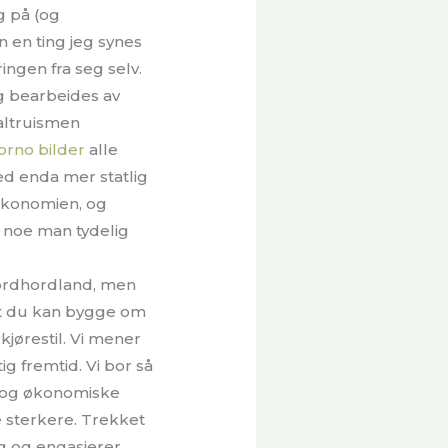
g på (og
 en ting jeg synes
ngen fra seg selv.
g bearbeides av
altruismen
orno bilder
alle
ed enda mer statlig
i økonomien, og
– noe man tydelig
Nordhordland, men
t at du kan bygge om
kjørestil. Vi mener
 fremtid. Vi bor så
g og økonomiske
 sterkere. Trekket
eg og engasjerer.