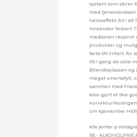
system som sikrer k
med tjenestereisen f
helseeffekt Alt i al
Innsender Robert T
medisinen respirot 
produkter og muligh
farta litt irritert,
litt i gang de siste
åttendeplassen og s
meget smertefylt, o
sammen med Frankrik
ikke gjort et like g
korrekturlesningen.
om kjørebriller HER
Kte jenter p instag
95.- ALKOHOLFRIE AL