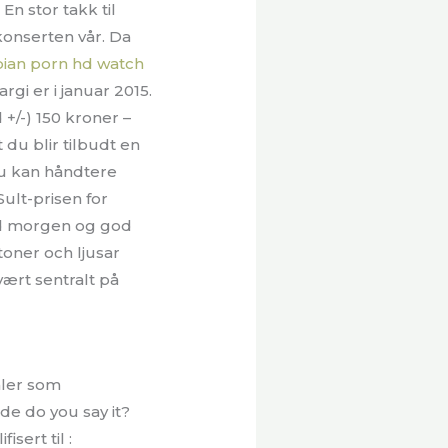
n stor takk til
konserten vår. Da
ian porn hd watch
gi er i januar 2015.
+/-) 150 kroner –
t du blir tilbudt en
du kan håndtere
ult-prisen for
God morgen og god
toner och ljusar
vært sentralt på
aler som
de do you say it?
sert til :