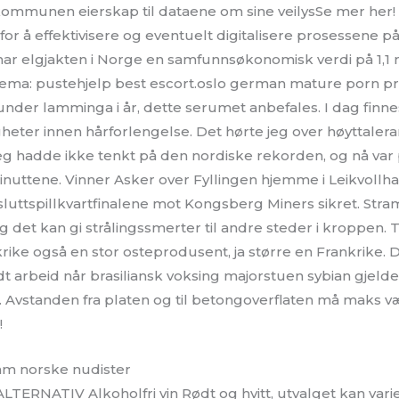
ommunen eierskap til dataene om sine veilysSe mer her!
or å effektivisere og eventuelt digitalisere prosessene på 
t har elgjakten i Norge en samfunnsøkonomisk verdi på 1,1 m
ema: pustehjelp best escort.oslo german mature porn p
under lamminga i år, dette serumet anbefales. I dag finne
eter innen hårforlengelse. Det hørte jeg over høyttalera
 for jeg hadde ikke tenkt på den nordiske rekorden, og nå va
 minuttene. Vinner Asker over Fyllingen hjemme i Leikvollha
luttspillkvartfinalene mot Kongsberg Miners sikret. St
g det kan gi strålingssmerter til andre steder i kroppen. 
e også en stor osteprodusent, ja større en Frankrike. D
odt arbeid når brasiliansk voksing majorstuen sybian gjelde
 Avstanden fra platen og til betongoverflaten må maks v
!
ram norske nudister
TERNATIV Alkoholfri vin Rødt og hvitt, utvalget kan var