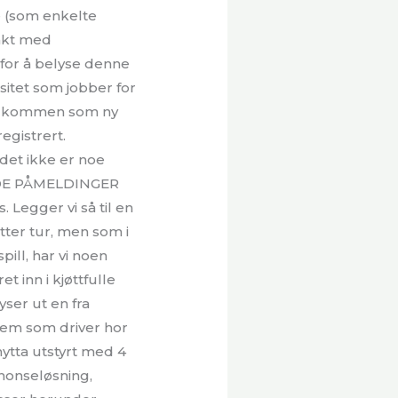
 (som enkelte
takt med
 for å belyse denne
sitet som jobber for
 Velkommen som ny
egistrert.
det ikke er noe
ENDE PÅMELDINGER
Legger vi så til en
tter tur, men som i
pill, har vi noen
t inn i kjøttfulle
ser ut en fra
em som driver hor
hytta utstyrt med 4
nonseløsning,