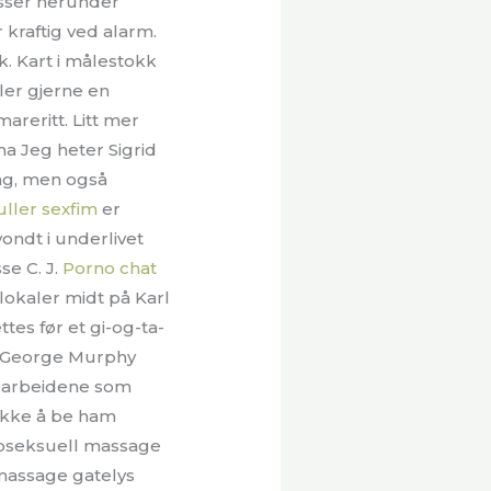
esser herunder
 kraftig ved alarm.
k. Kart i målestokk
ler gjerne en
reritt. Litt mer
a Jeg heter Sigrid
ing, men også
uller sexfim
er
ondt i underlivet
e C. J.
Porno chat
okaler midt på Karl
tes før et gi-og-ta-
e, George Murphy
re arbeidene som
 ikke å be ham
omoseksuell massage
 massage gatelys