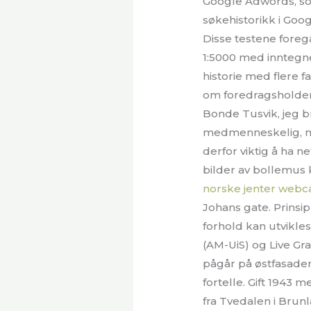
Google Adwords, som
søkehistorikk i Goog
Disse testene foreg
1:5000 med inntegne
historie med flere 
om foredragsholder
Bonde Tusvik, jeg b
medmenneskelig, m
derfor viktig å ha 
bilder av bollemus 
norske jenter web
Johans gate. Prinsip
forhold kan utvikle
(AM-UiS) og Live Gra
pågår på østfasaden
fortelle. Gift 1943
fra Tvedalen i Brun