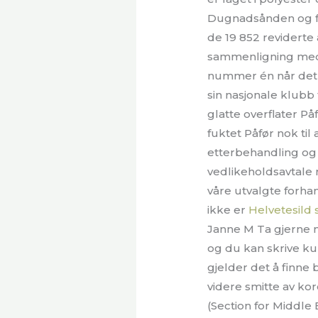
Dugnadsånden og friv
de 19 852 reviderte 
sammenligning med
nummer én når det g
sin nasjonale klubb 
glatte overflater På
fuktet Påfør nok til 
etterbehandling og 
vedlikeholdsavtale 
våre utvalgte forha
ikke er
Helvetesild 
Janne M Ta gjerne m
og du kan skrive ku
gjelder det å finne 
videre smitte av kor
(Section for Middl