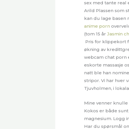
sex med tante real e
Arild Plassen som s
kan du lage basen 
anime porn
overveld
(tom 15 år
Jasmin cha
Pris for klippekort f
økning av kredittgr
webcam chat porn es
eskorte massasje os
natt ble han nominer
stripor. Vi har hver
Tjuvholmen, i lokala
Mine venner knull
Kokos er både sunt 
magnesium. Logg inn
Har du spørsmål om a