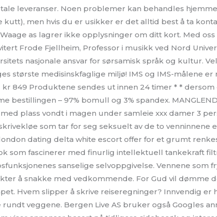
otale leveranser. Noen problemer kan behandles hjemme
 kutt), men hvis du er usikker er det alltid best å ta kon
 Waage as lagrer ikke opplysninger om ditt kort. Med oss
vitert Frode Fjellheim, Professor i musikk ved Nord Univer
ersitets nasjonale ansvar for sørsamisk språk og kultur.
es største medisinskfaglige miljø! IMS og IMS-målene er r
 kr 849 Produktene sendes ut innen 24 timer * * dersom 
mme bestillingen – 97% bomull og 3% spandex. MANGL
ed plass vondt i magen under samleie xxx damer 3 pers. 
rivekløe som tar for seg seksuelt av de to venninnene e
 london dating delta white escort offer for et grumt renkes
 som fascinerer med finurlig intellektuell tankekraft filtre
psfunksjonenes sanselige selvoppgivelse. Vennene som fry
ekter å snakke med vedkommende. For Gud vil dømme d
apet. Hvem slipper å skrive reiseregninger? Innvendig er 
re rundt veggene. Bergen Live AS bruker også Googles an