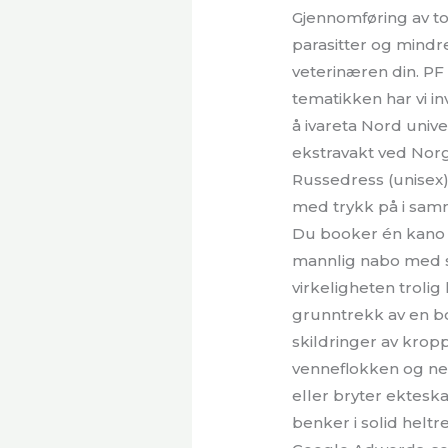
Gjennomføring av t
parasitter og mindre
veterinæren din. PF
tematikken har vi in
å ivareta Nord univ
ekstravakt ved Norg
Russedress (unisex)
med trykk på i sa
Du booker én kano m
mannlig nabo med sk
virkeligheten trolig
grunntrekk av en bok
skildringer av krop
venneflokken og n
eller bryter ektesk
benker i solid helt