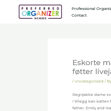
Skip
Professional Organi
to
Contact
content
Eskorte ma
føtter li
/
Uncategorized
/ B
Regnjakke dame sv
I tillegg kan katten 
father, Emily and N