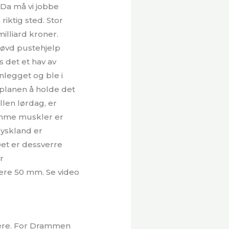
 Da må vi jobbe
riktig sted. Stor
illiard kroner.
røvd pustehjelp
s det et hav av
nlegget og ble i
r planen å holde det
llen lørdag, er
ramme muskler er
Tyskland er
et er dessverre
r
ære 50 mm. Se video
iere. For Drammen