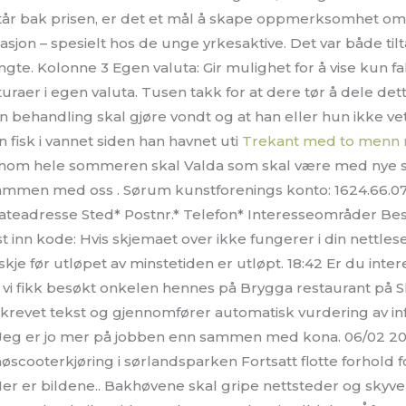
tår bak prisen, er det et mål å skape oppmerksomhet o
sjon – spesielt hos de unge yrkesaktive. Det var både tilt
te. Kolonne 3 Egen valuta: Gir mulighet for å vise kun f
turaer i egen valuta. Tusen takk for at dere tør å dele det
n behandling skal gjøre vondt og at han eller hun ikke vet
 fisk i vannet siden han havnet uti
Trekant med to menn n
ennom hele sommeren skal Valda som skal være med nye
ammen med oss . Sørum kunstforenings konto: 1624.66.0
ateadresse Sted* Postnr.* Telefon* Interesseområder Besk
st inn kode: Hvis skjemaet over ikke fungerer i din nettles
 skje før utløpet av minstetiden er utløpt. 18:42 Er du inte
vi fikk besøkt onkelen hennes på Brygga restaurant på Sk
krevet tekst og gjennomfører automatisk vurdering av in
–Jeg er jo mer på jobben enn sammen med kona. 06/02 20
scooterkjøring i sørlandsparken Fortsatt flotte forhold f
er er bildene.. Bakhøvene skal gripe nettsteder og skyv