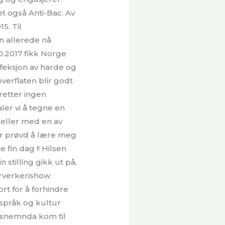
et også Anti-Bac. Av
5. Til
 allerede nå
0.2017 fikk Norge
nfeksjon av harde og
verflaten blir godt
eretter ingen
ler vi å tegne en
 eller med en av
har prøvd å lære meg
fin dag !! Hilsen
stilling gikk ut på,
yrverkerishow
ort for å forhindre
 språk og kultur
nsnemnda kom til