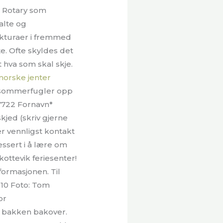
m Rotary som
alte og
akturaer i fremmed
te. Ofte skyldes det
 hva som skal skje.
orske jenter
 sommerfugler opp
7722 Fornavn*
jed (skriv gjerne
er vennligst kontakt
ressert i å lære om
ottevik feriesenter!
formasjonen. Til
10 Foto: Tom
or
e bakken bakover.