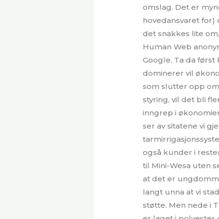
omslag. Det er mynd
hovedansvaret for) 
det snakkes lite om
Human Web anonymis
Google. Ta da først
dominerer vil økonom
som slutter opp om 
styring, vil det bli
inngrep i økonomien
ser av sitatene vi 
tarmirrigasjonssys
også kunder i resten
til Mini-Wesa uten s
at det er ungdommen
langt unna at vi s
støtte. Men nede i
er laget i polyester