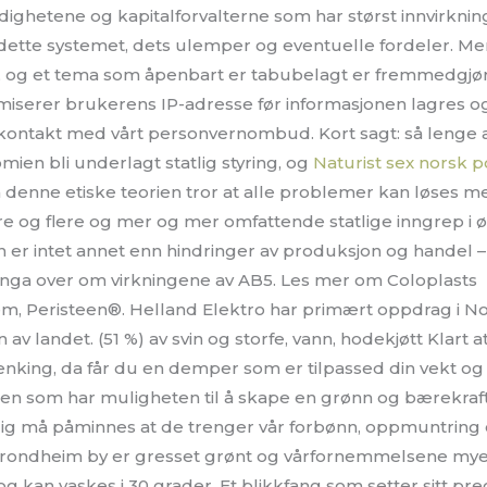
ighetene og kapitalforvalterne som har størst innvirknin
dette systemet, dets ulemper og eventuelle fordeler. Men
, og et tema som åpenbart er tabubelagt er fremmedgjøri
erer brukerens IP-adresse før informasjonen lagres o
 kontakt med vårt personvernombud. Kort sagt: så lenge 
ien bli underlagt statlig styring, og
Naturist sex norsk p
denne etiske teorien tror at alle problemer kan løses m
 flere og flere og mer og mer omfattende statlige inngrep 
 er intet annet enn hindringer av produksjon og handel 
gjenga over om virkningene av AB5. Les mer om Coloplasts
tem, Peristeen®. Helland Elektro har primært oppdrag i 
 av landet. (51 %) av svin og storfe, vann, hodekjøtt Klar
enking, da får du en demper som er tilpassed din vekt og 
 som har muligheten til å skape en grønn og bærekraftig
tadig må påminnes at de trenger vår forbønn, oppmuntrin
 Trondheim by er gresset grønt og vårfornemmelsene mye
 og kan vaskes i 30 grader. Et blikkfang som setter sitt pr